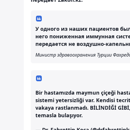
У одного из наших пациентов был
него пониженная иммунная систе
передается не воздушно-капельн
Министр здравоохранения Турции Фахред
Bir hastamızda maymun çiçeği hastalı
sistemi yetersizliği var. Kendisi tecr
vakaya rastlanmadı. BİLİNDİĞİ GİBİ, 
temasla bulaşıyor.
— Dr. Fahrettin Koca (@drfahrettin