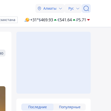
Алматы
Рус
+31°
$
469.93
€
541.64
₽
5.71
азахстана
во
Последние
Популярные