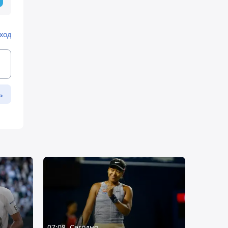
ход
ь
07:08, Сегодня