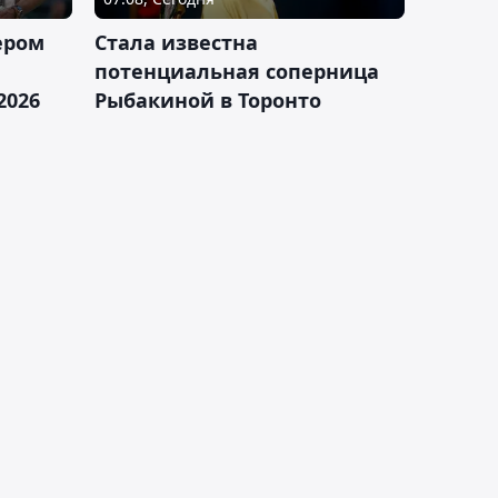
ером
Cтала известна
а
потенциальная соперница
2026
Рыбакиной в Торонто