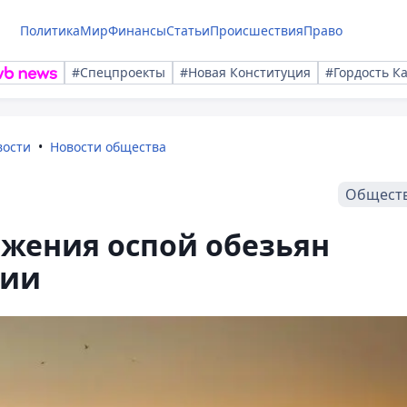
Политика
Мир
Финансы
Статьи
Происшествия
Право
#Спецпроекты
#Новая Конституция
#Гордость К
вости
Новости общества
Общест
ажения оспой обезьян
ции