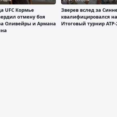
а UFC Кормье
Зверев вслед за Синн
ердил отмену боя
квалифицировался н
за Оливейры и Армана
Итоговый турнир ATP-
яна