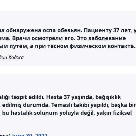
а обнаружена оспа обезьян. Пациенту 37 лет, 
ма. Врачи осмотрели его. Это заболевание
ым путем, а при тесном физическом контакте.
дин Коджа
ğı tespit edildi. Hasta 37 yaşında, bağışıklık
it edilmiş durumda. Temaslı takibi yapıldı, başka bir
bu hastalık solunum yoluyla değil, yakın fiziksel
koca)
June 30, 2022