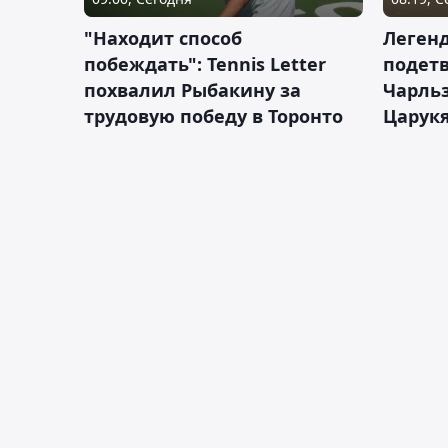
"Находит способ
Легенд
побеждать": Tennis Letter
подетв
похвалил Рыбакину за
Чарль
трудовую победу в Торонто
Царук