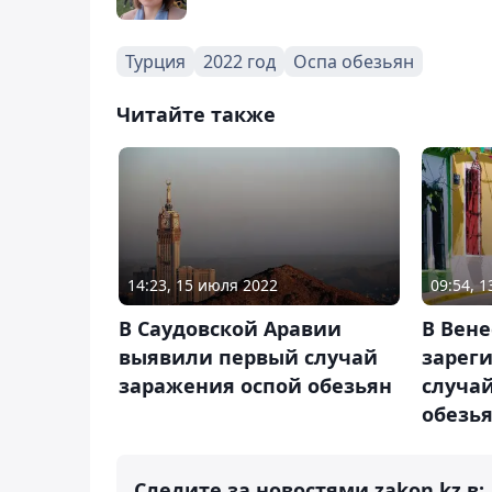
Турция
2022 год
Оспа обезьян
Читайте также
14:23, 15 июля 2022
09:54, 
В Саудовской Аравии
В Вене
выявили первый случай
зарег
заражения оспой обезьян
случа
обезь
Следите за новостями zakon.kz в: