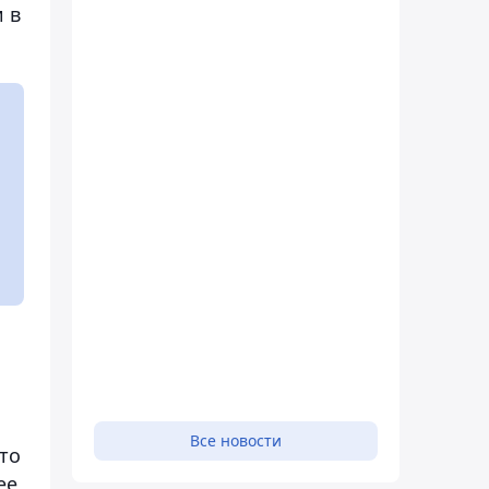
 в
Все новости
то
ее