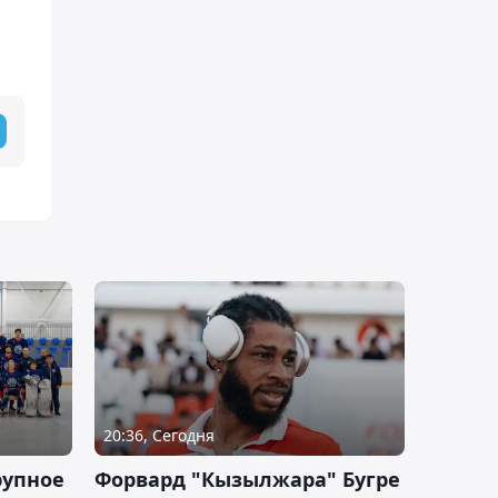
20:36, Сегодня
рупное
Форвард "Кызылжара" Бугре