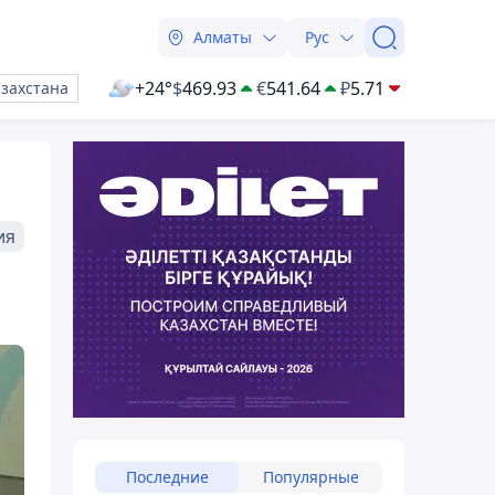
Алматы
Рус
+24°
$
469.93
€
541.64
₽
5.71
азахстана
ия
Последние
Популярные