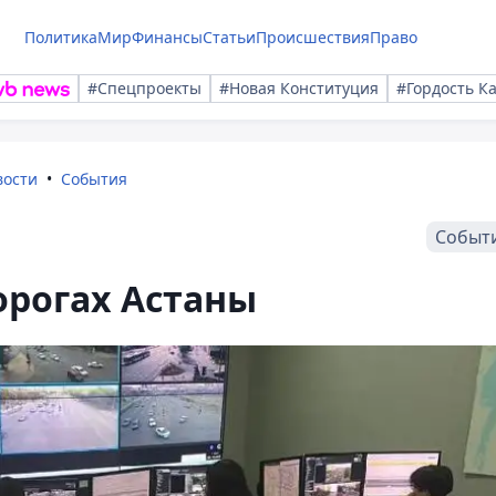
Политика
Мир
Финансы
Статьи
Происшествия
Право
#Спецпроекты
#Новая Конституция
#Гордость К
вости
События
Событ
орогах Астаны