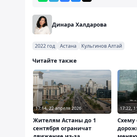
Динара Халдарова
2022 год
Астана
Кульгинов Алтай
Читайте также
17:14, 22 апреля 2026
17:22, 
Жителям Астаны до 1
Схему
сентября ограничат
дорож
движение из-за
меняю