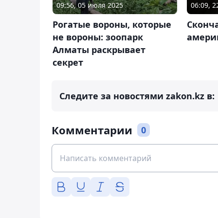
09:56, 05 июля 2025
06:09, 
Рогатые вороны, которые
Сконч
не вороны: зоопарк
амери
Алматы раскрывает
секрет
Следите за новостями zakon.kz в:
Комментарии
0