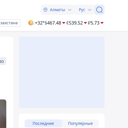
Алматы
Рус
+32°
$
467.48
€
539.52
₽
5.73
азахстана
во
Последние
Популярные