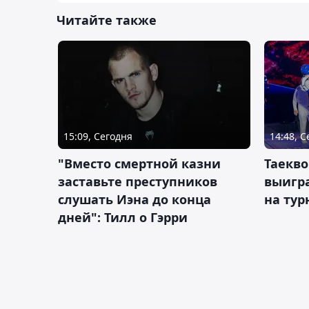
Читайте также
15:09, Сегодня
14:48, 
"Вместо смертной казни
Таекво
заставьте преступников
выигр
слушать Иэна до конца
на тур
дней": Тилл о Гэрри