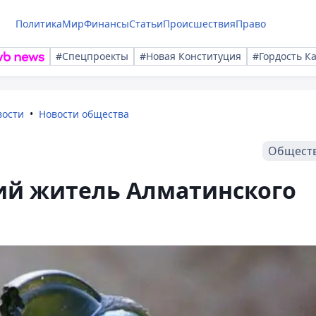
Политика
Мир
Финансы
Статьи
Происшествия
Право
#Спецпроекты
#Новая Конституция
#Гордость К
вости
Новости общества
Общест
ий житель Алматинского