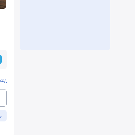
ход
ь