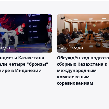
Сегодня
14:30, Сегодня
ндисты Казахстана
Обсуждён ход подгот
али четыре "бронзы"
сборных Казахстана к
нире в Индонезии
международным
комплексным
соревнованиям