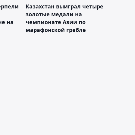
ерпели
Казахстан выиграл четыре
золотые медали на
е на
чемпионате Азии по
марафонской гребле