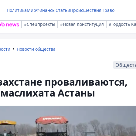
Политика
Мир
Финансы
Статьи
Происшествия
Право
#Спецпроекты
#Новая Конституция
#Гордость К
вости
Новости общества
Общест
захстане проваливаются,
 маслихата Астаны