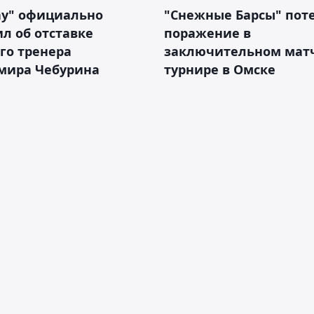
ау" официально
"Снежные Барсы" пот
л об отставке
поражение в
го тренера
заключительном матч
мира Чебурина
турнире в Омске