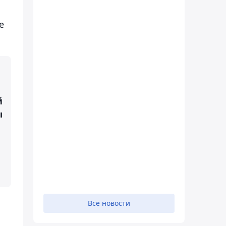
е
й
ы
Все новости