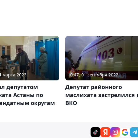
24 марта 2023
10:47, 01 сентября 2022
ал депутатом
Депутат районного
хата Астаны по
маслихата застрелился 
андатным округам
ВКО