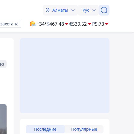
Алматы
Рус
+34°
$
467.48
€
539.52
₽
5.73
азахстана
во
Последние
Популярные