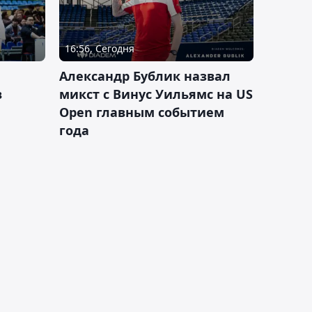
16:56, Сегодня
Александр Бублик назвал
в
микст с Винус Уильямс на US
Open главным событием
года