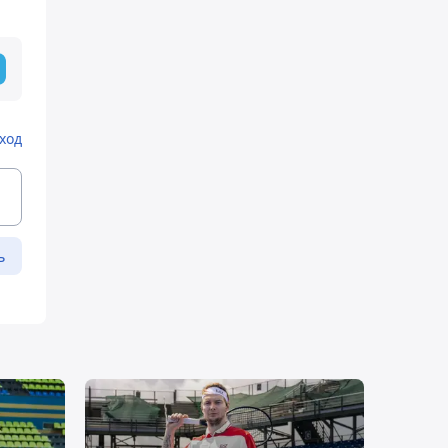
ход
ь