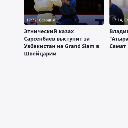
17:32, Сегодня
17:14, 
Этнический казах
Влади
Сарсенбаев выступит за
"Атыра
Узбекистан на Grand Slam в
Самат
Швейцарии