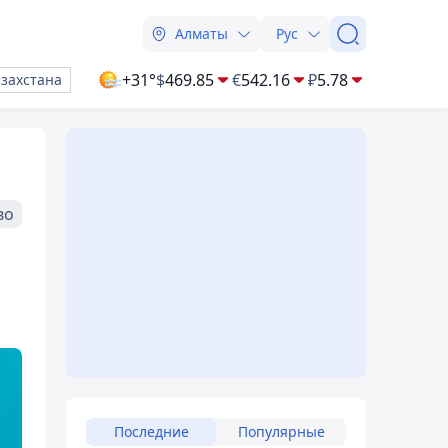
Алматы
Рус
+31°
$
469.85
€
542.16
₽
5.78
азахстана
во
Последние
Популярные