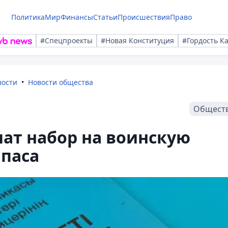
Политика
Мир
Финансы
Статьи
Происшествия
Право
#Спецпроекты
#Новая Конституция
#Гордость К
вости
Новости общества
Общест
чат набор на воинскую
апаса