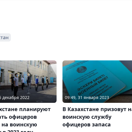
стан
16 декабря 2022
09:49, 31 января 2023
ахстане планируют
В Казахстане призовут н
ать офицеров
воинскую службу
 на воинскую
офицеров запаса
 в 2023 году