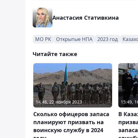
Анастасия Стативкина
МО РК
Открытые НПА
2023 год
Казах
Читайте также
14:48, 22 ноября 2023
15:49, 
Сколько офицеров запаса
В Каз
планируют призвать на
призв
воинскую службу в 2024
запаса
году
службу