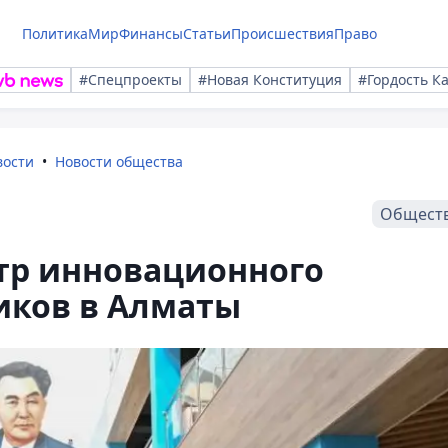
Политика
Мир
Финансы
Статьи
Происшествия
Право
#Спецпроекты
#Новая Конституция
#Гордость К
вости
Новости общества
Общест
нтр инновационного
иков в Алматы