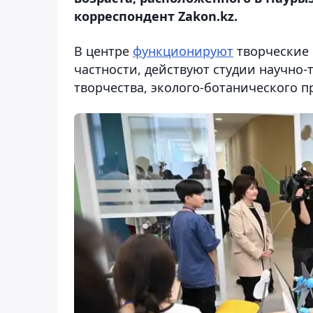
корреспондент Zakon.kz.
В центре
функционируют
творческие 
частности, действуют студии научно-
творчества, эколого-ботанического 