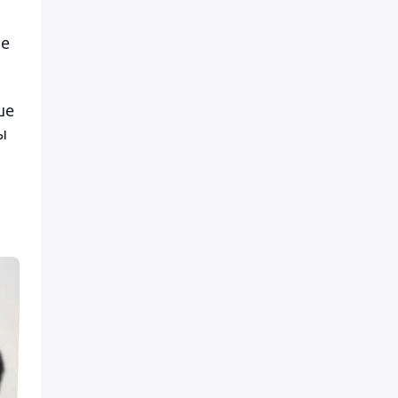
ие
ше
ы