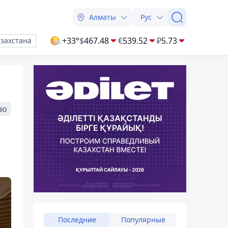
Алматы
Рус
+33°
$
467.48
€
539.52
₽
5.73
азахстана
во
Последние
Популярные