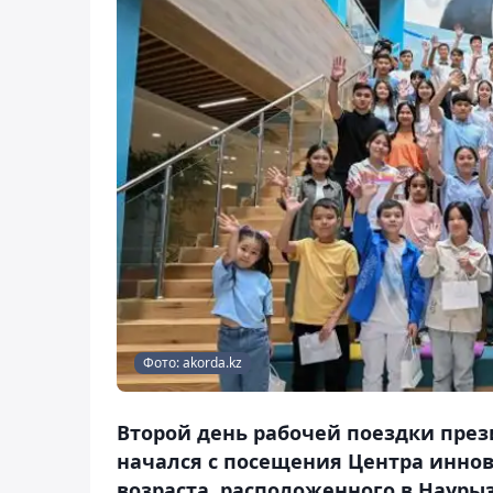
Фото: akorda.kz
Второй день рабочей поездки пре
начался с посещения Центра иннов
возраста, расположенного в Науры