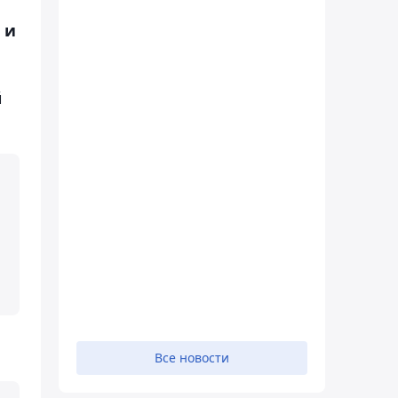
 и
й
Все новости