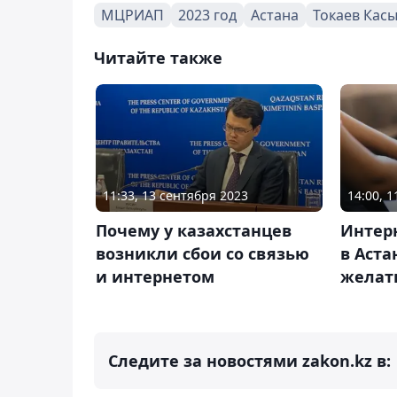
МЦРИАП
2023 год
Астана
Токаев Кас
Читайте также
11:33, 13 сентября 2023
14:00, 
Почему у казахстанцев
Интерн
возникли сбои со связью
в Аста
и интернетом
желать
Следите за новостями zakon.kz в: