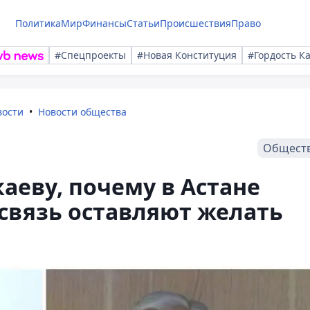
Политика
Мир
Финансы
Статьи
Происшествия
Право
#Спецпроекты
#Новая Конституция
#Гордость К
вости
Новости общества
Общест
аеву, почему в Астане
 связь оставляют желать