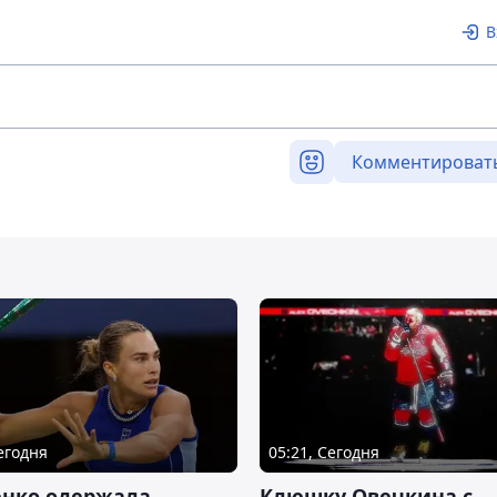
В
Комментироват
Сегодня
05:21, Сегодня
енко одержала
Клюшку Овечкина с