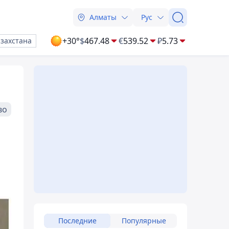
Алматы
Рус
+30°
$
467.48
€
539.52
₽
5.73
азахстана
во
Последние
Популярные