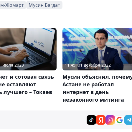
ым-Жомарт
Мусин Багдат
11 июля 2023
11:45, 01 декабря 2022
ет и сотовая связь
Мусин объяснил, почему
не оставляют
Астане не работал
 лучшего – Токаев
интернет в день
незаконного митинга