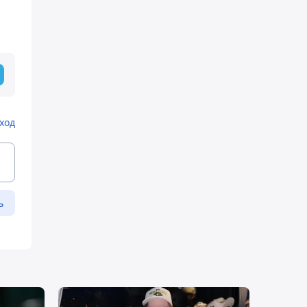
ход
ь