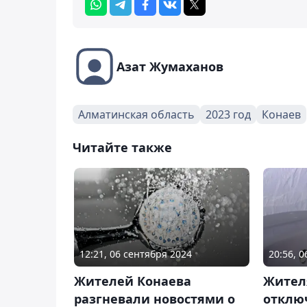
Азат Жумаханов
Алматинская область
2023 год
Конаев
Читайте также
12:21, 06 сентября 2024
20:56, 
Жителей Конаева
Жител
разгневали новостями о
отклю