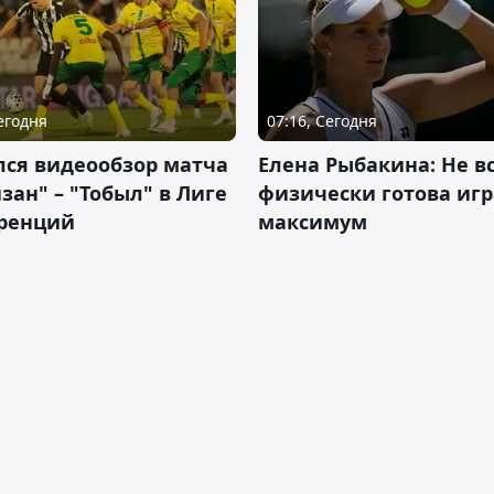
Сегодня
07:16, Сегодня
лся видеообзор матча
Елена Рыбакина: Не в
зан" – "Тобыл" в Лиге
физически готова игр
ренций
максимум