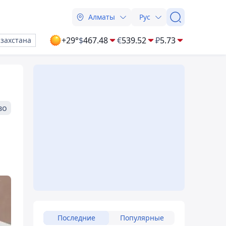
Алматы
Рус
+29°
$
467.48
€
539.52
₽
5.73
азахстана
во
Последние
Популярные