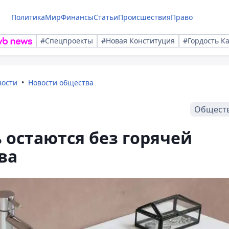
Политика
Мир
Финансы
Статьи
Происшествия
Право
#Спецпроекты
#Новая Конституция
#Гордость К
вости
Новости общества
Общест
 остаются без горячей
ва