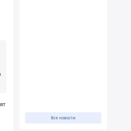
а
ят
Все новости