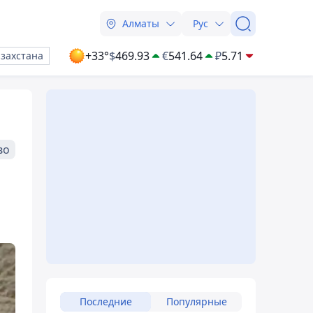
Алматы
Рус
+33°
$
469.93
€
541.64
₽
5.71
азахстана
во
Последние
Популярные