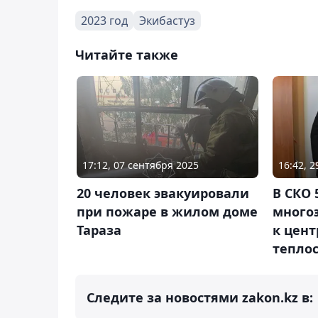
2023 год
Экибастуз
Читайте также
17:12, 07 сентября 2025
16:42, 
20 человек эвакуировали
В СКО 
при пожаре в жилом доме
много
Тараза
к цен
тепло
Следите за новостями zakon.kz в: