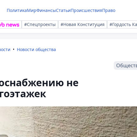
Политика
Мир
Финансы
Статьи
Происшествия
Право
#Спецпроекты
#Новая Конституция
#Гордость К
вости
Новости общества
Общест
лоснабжению не
гоэтажек