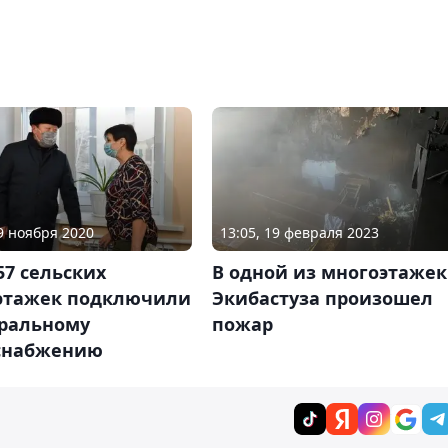
13:05, 19 февраля 2023
29 ноября 2020
В одной из многоэтажек
57 сельских
Экибастуза произошел
этажек подключили
пожар
тральному
снабжению