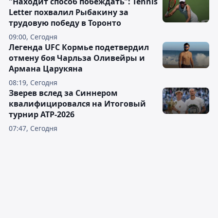
"Находит способ побеждать": Tennis
Letter похвалил Рыбакину за
трудовую победу в Торонто
09:00, Сегодня
Легенда UFC Кормье подетвердил
отмену боя Чарльза Оливейры и
Армана Царукяна
08:19, Сегодня
Зверев вслед за Синнером
квалифицировался на Итоговый
турнир ATP-2026
07:47, Сегодня