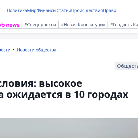
Политика
Мир
Финансы
Статьи
Происшествия
Право
#Спецпроекты
#Новая Конституция
#Гордость К
вости
Новости общества
Общест
словия: высокое
а ожидается в 10 городах