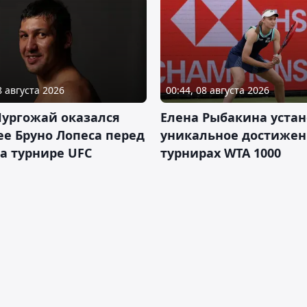
8 августа 2026
00:44, 08 августа 2026
Нургожай оказался
Елена Рыбакина уста
е Бруно Лопеса перед
уникальное достижен
а турнире UFC
турнирах WTA 1000