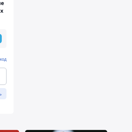
ие
ех
ход
ь