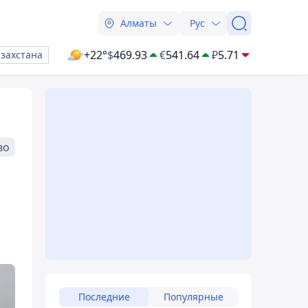
Алматы
Рус
+22°
$
469.93
€
541.64
₽
5.71
азахстана
во
Последние
Популярные