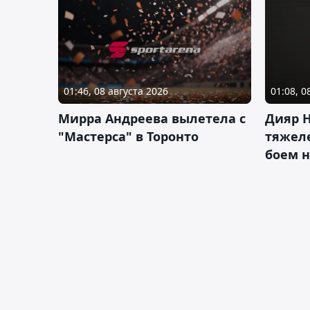
01:46, 08 августа 2026
01:08, 0
Мирра Андреева вылетела с
Дияр 
"Мастерса" в Торонто
тяжеле
боем н