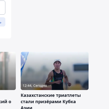
ь
12:44, Сегодня
Казахстанские триатлеты
кий о
стали призёрами Кубка
Азии