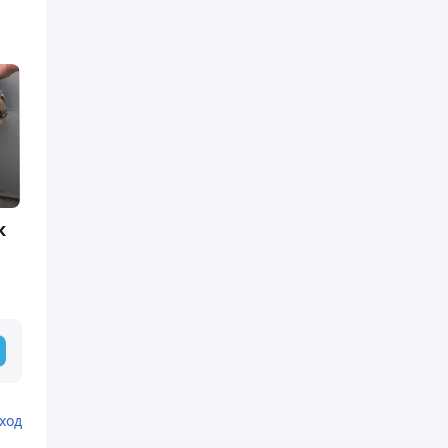
к
ход