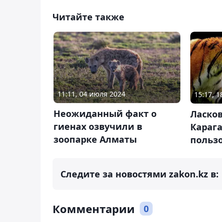
Читайте также
11:11, 04 июля 2024
15:17, 
Неожиданный факт о
Ласков
гиенах озвучили в
Караг
зоопарке Алматы
польз
Следите за новостями zakon.kz в:
Комментарии
0