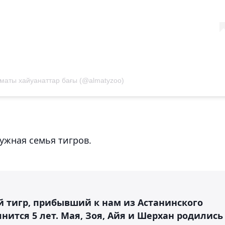
маты хайуанаттар бағы (@almatyzoo)
ужная семья тигров.
й тигр, прибывший к нам из Астанинского
лнится 5 лет. Мая, Зоя, Айя и Шерхан родились