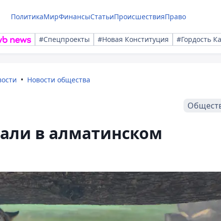
Политика
Мир
Финансы
Статьи
Происшествия
Право
#Спецпроекты
#Новая Конституция
#Гордость К
вости
Новости общества
Общест
зали в алматинском