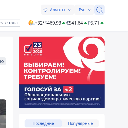
Алматы
Рус
+32°
$
469.93
€
541.64
₽
5.71
азахстана
во
Последние
Популярные