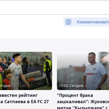
Комментироват
Сегодня
13:03, Сегодня
звестен рейтинг
"Процент брака
а Сатпаева в EA FC 27
зашкаливал": Жуковс
матче "Кызылжара" с