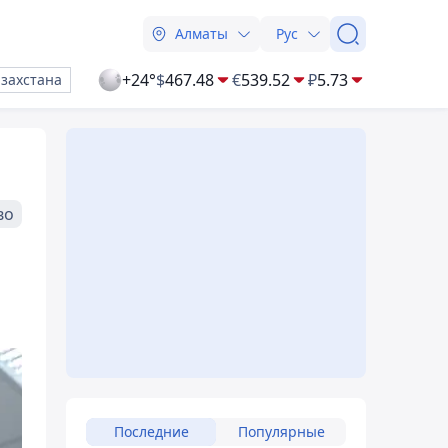
Алматы
Рус
+24°
$
467.48
€
539.52
₽
5.73
азахстана
во
Последние
Популярные