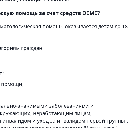
скую помощь за счет средств ОСМС?
оматологическая помощь оказывается детям до 18
егориям граждан:
п;
й помощи;
иально-значимыми заболеваниями и
окружающих; неработающим лицам,
-инвалидом и уход за инвалидом первой группы 
ерям, награжденным подвесками "Алтын алқа",