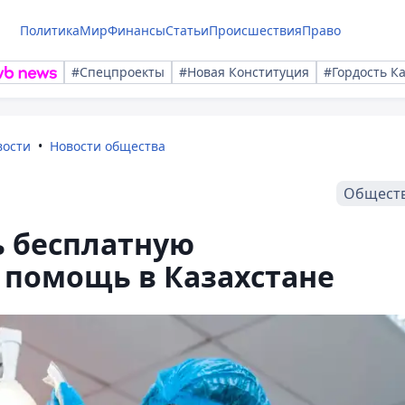
Политика
Мир
Финансы
Статьи
Происшествия
Право
#Спецпроекты
#Новая Конституция
#Гордость К
вости
Новости общества
Общест
ь бесплатную
 помощь в Казахстане