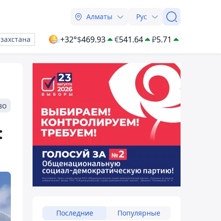
Алматы
Рус
+32°
$
469.93
€
541.64
₽
5.71
азахстана
во
:
Последние
Популярные