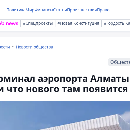
Политика
Мир
Финансы
Статьи
Происшествия
Право
#Спецпроекты
#Новая Конституция
#Гордость К
вости
Новости общества
Общест
минал аэропорта Алматы
и что нового там появится