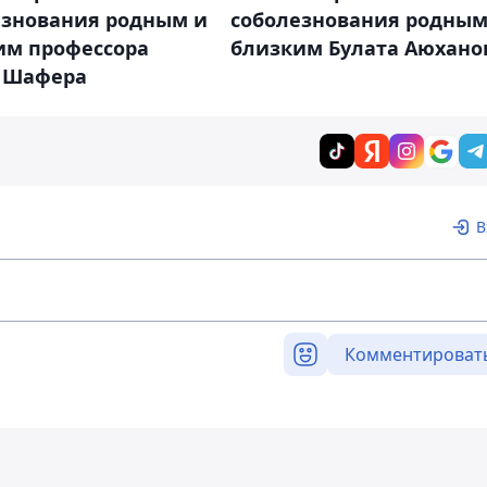
езнования родным и
соболезнования родным
им профессора
близким Булата Аюхано
 Шафера
В
Комментироват