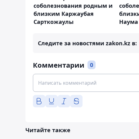
соболезнования родным и
собол
близким Каржаубая
близк
Сарткожаулы
Наума
Следите за новостями zakon.kz в:
Комментарии
0
Читайте также