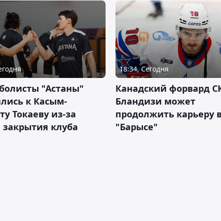
Сегодня
18:34, Сегодня
болисты "Астаны"
Канадский форвард С
лись к Касым-
Бландизи может
у Токаеву из-за
продолжить карьеру 
 закрытия клуба
"Барысе"