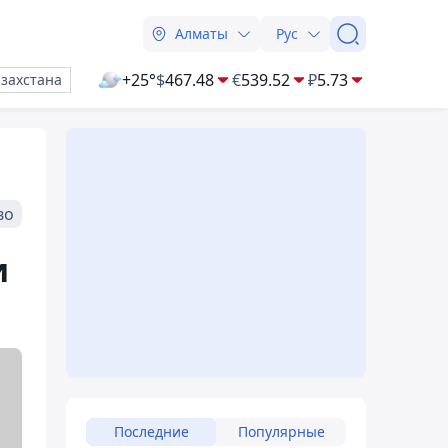
Алматы
Рус
+25°
$
467.48
€
539.52
₽
5.73
азахстана
во
и
Последние
Популярные