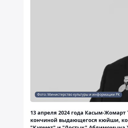
Фото: Министерство культуры и информации РК
13 апреля 2024 года Касым-Жомарт 
кончиной выдающегося кюйши, ком
"Құрмет" и "Достық" Абдимомына Ж