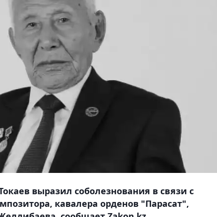
Токаев выразил соболезнования в связи с
позитора, кавалера орденов "Парасат",
елдибаева, сообщает Zakon.kz.