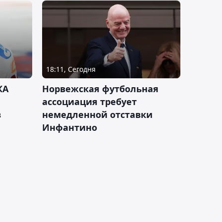
18:11, Сегодня
КА
Норвежская футбольная
ассоциация требует
в
немедленной отставки
Инфантино