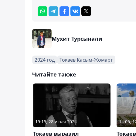
Мухит Турсынали
2024 год
Токаев Касым-Жомарт
Читайте также
19:15, 28 июля 2024
14:06, 
Токаев выразил
Токае