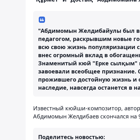
"Абдимомын Желдибайулы был в
педагогом, раскрывшим новые го
всю свою жизнь популяризации с
внес огромный вклад в обогащен
Знаменитый кюй "Ерке сылқым" и
завоевали всеобщее признание.
прожившего достойную жизнь и о
наследие, навсегда останется в н
Известный кюйши-композитор, автор
Абдимомын Желдибаев скончался на 90
Поделитесь новостью: