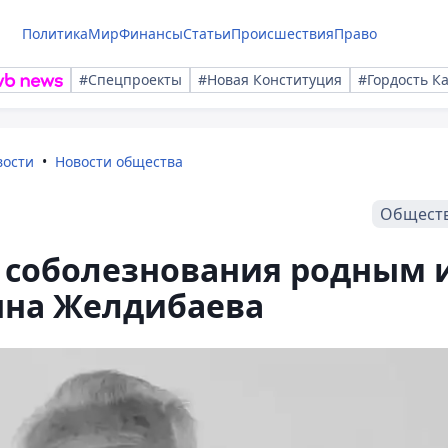
Политика
Мир
Финансы
Статьи
Происшествия
Право
#Спецпроекты
#Новая Конституция
#Гордость К
вости
Новости общества
Общест
 соболезнования родным 
на Желдибаева