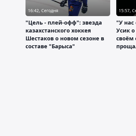
16:42, Сегодня
15:57, 
"Цель - плей-офф": звезда
"У нас
казахстанского хоккея
Усик 
Шестаков о новом сезоне в
своём 
составе "Барыса"
проща