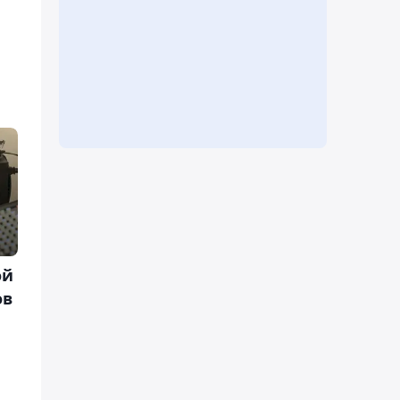
ой
ов