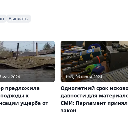
ан
Выплаты
6 мая 2024
11:49, 06 июня 2024
ор предложила
Однолетний срок исков
 подходы к
давности для материал
нсации ущерба от
СМИ: Парламент принял
закон