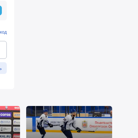
ход
ь