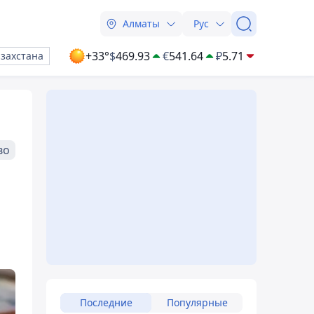
Алматы
Рус
+33°
$
469.93
€
541.64
₽
5.71
азахстана
во
Последние
Популярные