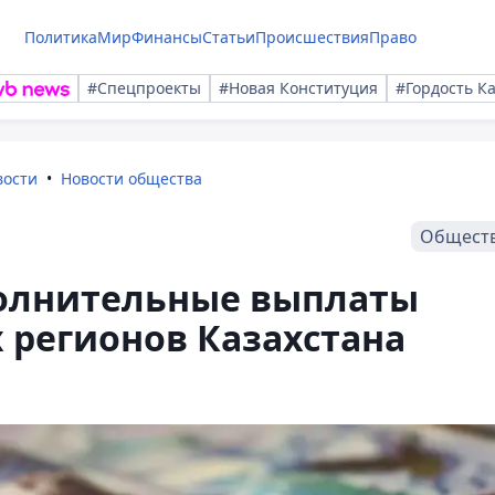
Политика
Мир
Финансы
Статьи
Происшествия
Право
#Спецпроекты
#Новая Конституция
#Гордость К
вости
Новости общества
Общест
олнительные выплаты
 регионов Казахстана