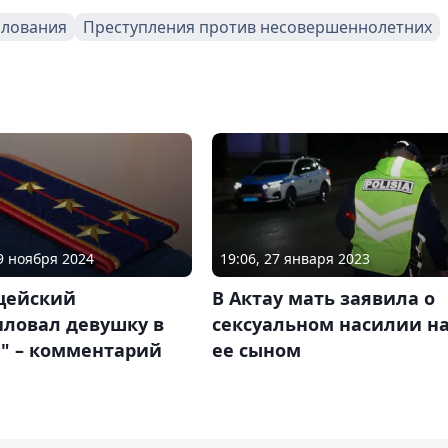
илования
Преступления против несовершеннолетних
29 ноября 2024
19:06, 27 января 2023
цейский
В Актау мать заявила о
иловал девушку в
сексуальном насилии н
е" – комментарий
ее сыном