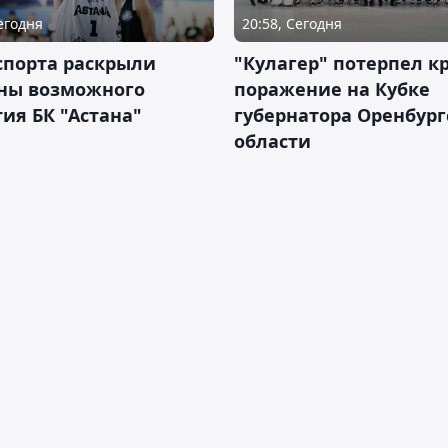
Сегодня
20:58, Сегодня
спорта раскрыли
"Кулагер" потерпел к
ны возможного
поражение на Кубке
ия БК "Астана"
губернатора Оренбург
области