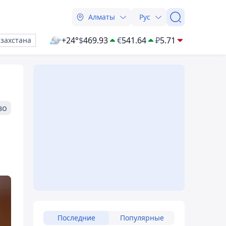
Алматы
Рус
+24°
$
469.93
€
541.64
₽
5.71
азахстана
во
Последние
Популярные