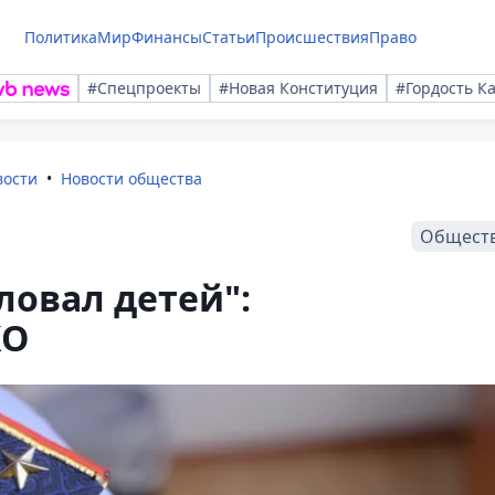
Политика
Мир
Финансы
Статьи
Происшествия
Право
#Спецпроекты
#Новая Конституция
#Гордость К
вости
Новости общества
Общест
овал детей":
КО