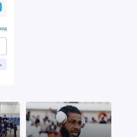
ход
ь