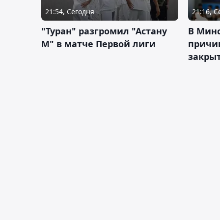
21:54, Сегодня
21:16, 
"Туран" разгромил "Астану
В Мин
М" в матче Первой лиги
причи
закрыт