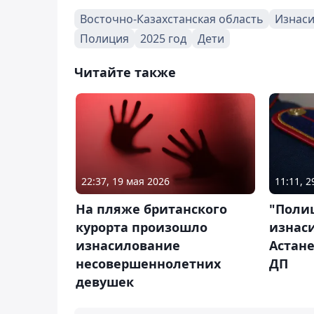
Восточно-Казахстанская область
Изнас
Полиция
2025 год
Дети
Читайте также
22:37, 19 мая 2026
11:11, 
На пляже британского
"Поли
курорта произошло
изнас
изнасилование
Астан
несовершеннолетних
ДП
девушек