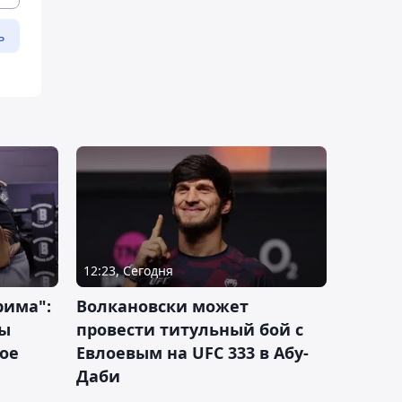
ь
12:23, Сегодня
рима":
Волкановски может
лы
провести титульный бой с
ое
Евлоевым на UFC 333 в Абу-
Даби