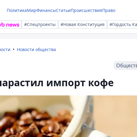
Политика
Мир
Финансы
Статьи
Происшествия
Право
#Спецпроекты
#Новая Конституция
#Гордость К
вости
Новости общества
Общест
нарастил импорт кофе