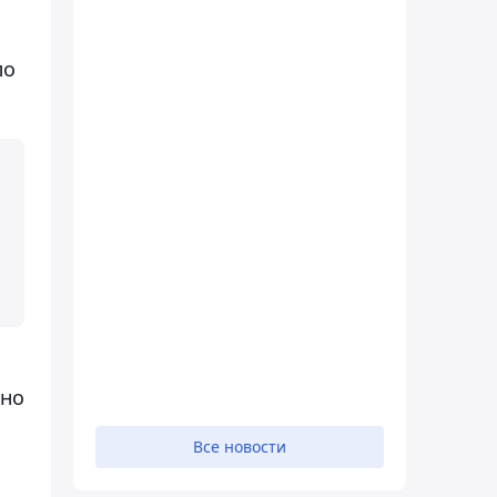
ло
жно
Все новости