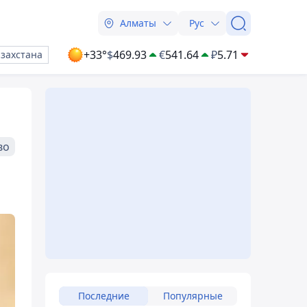
Алматы
Рус
+33°
$
469.93
€
541.64
₽
5.71
азахстана
во
Последние
Популярные