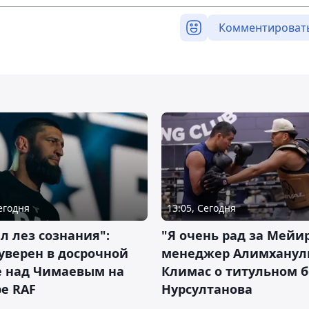
Комментироват
Сегодня
13:05, Сегодня
л лез сознания":
"Я очень рад за Мейи
уверен в досрочной
менеджер Алимхану
е над Чимаевым на
Климас о титульном б
е RAF
Нурсултанова