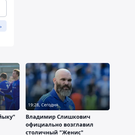
ь
19:28, Сегодня
йыку"
Владимир Слишкович
официально возглавил
столичный "Женис"