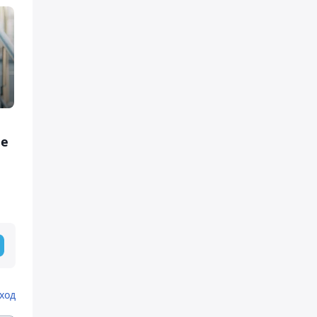
ие
ход