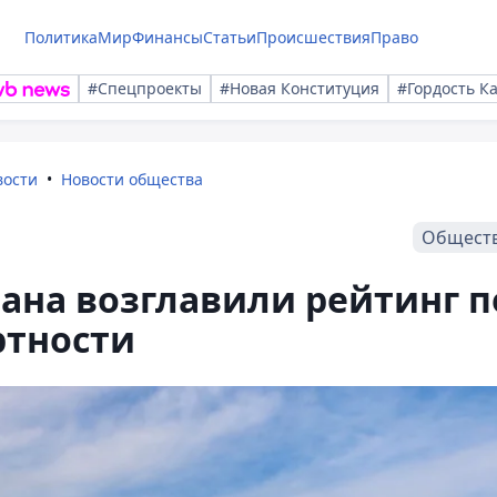
Политика
Мир
Финансы
Статьи
Происшествия
Право
#Спецпроекты
#Новая Конституция
#Гордость К
вости
Новости общества
Общест
тана возглавили рейтинг п
ртности