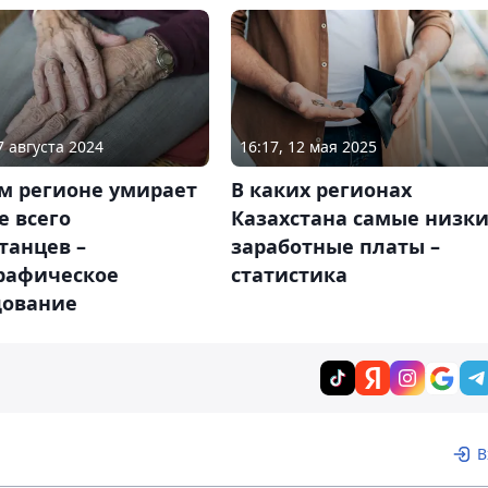
7 августа 2024
16:17, 12 мая 2025
м регионе умирает
В каких регионах
е всего
Казахстана самые низк
танцев –
заработные платы –
рафическое
статистика
дование
В