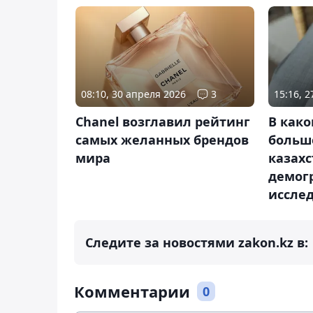
08:10, 30 апреля 2026
3
15:16, 2
Chanel возглавил рейтинг
В како
самых желанных брендов
больш
мира
казахс
демог
иссле
Следите за новостями zakon.kz в:
Комментарии
0