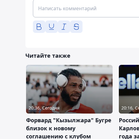
Читайте также
20:36, Сегодня
20:16, 
Форвард "Кызылжара" Бугре
Россий
близок к новому
Карлов
соглашению с клубом
года з