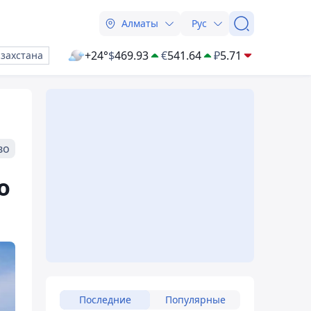
Алматы
Рус
+24°
$
469.93
€
541.64
₽
5.71
азахстана
во
о
Последние
Популярные