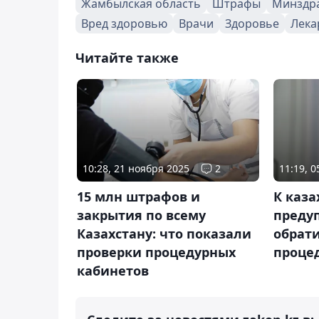
Жамбылская область
Штрафы
Минздр
Вред здоровью
Врачи
Здоровье
Лека
Читайте также
10:28, 21 ноября 2025
2
11:19, 
15 млн штрафов и
К каз
закрытия по всему
преду
Казахстану: что показали
обрати
проверки процедурных
проце
кабинетов