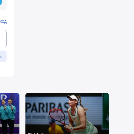
ход
ь