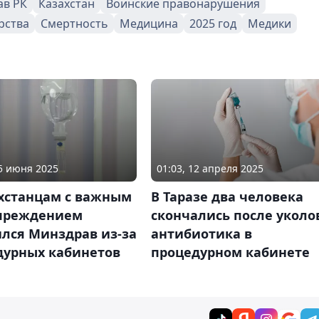
ав РК
Казахстан
Воинские правонарушения
рства
Смертность
Медицина
2025 год
Медики
05 июня 2025
01:03, 12 апреля 2025
ахстанцам с важным
В Таразе два человека
преждением
скончались после уколо
лся Минздрав из-за
антибиотика в
дурных кабинетов
процедурном кабинете