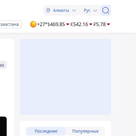
Алматы
Рус
+27°
$
469.85
€
542.16
₽
5.78
азахстана
во
Последние
Популярные