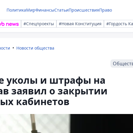
Политика
Мир
Финансы
Статьи
Происшествия
Право
#Спецпроекты
#Новая Конституция
#Гордость К
вости
Новости общества
Общест
е уколы и штрафы на
в заявил о закрытии
ных кабинетов