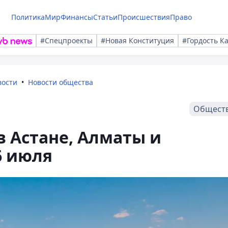
Политика
Мир
Финансы
Статьи
Происшествия
Право
#Спецпроекты
#Новая Конституция
#Гордость К
вости
Новости общества
Общест
в Астане, Алматы и
6 июля