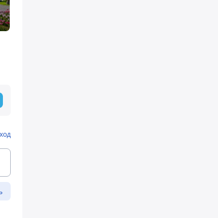
ход
ь