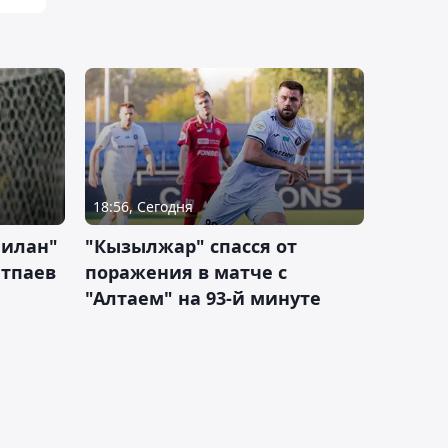
18:56, Сегодня
Милан"
"Кызылжар" спасся от
атпаев
поражения в матче с
"Алтаем" на 93-й минуте