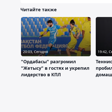
Читайте также
20:03, Сегодня
19:42, 
"Ордабасы" разгромил
Тенни
"Жетысу" в гостях и укрепил
пробил
лидерство в КПЛ
домаш