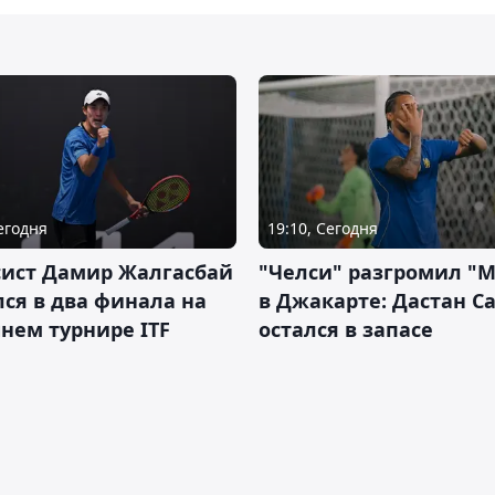
Сегодня
19:10, Сегодня
сист Дамир Жалгасбай
"Челси" разгромил "
ся в два финала на
в Джакарте: Дастан С
нем турнире ITF
остался в запасе