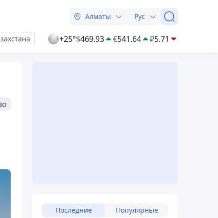
Алматы
Рус
+25°
$
469.93
€
541.64
₽
5.71
азахстана
во
Последние
Популярные