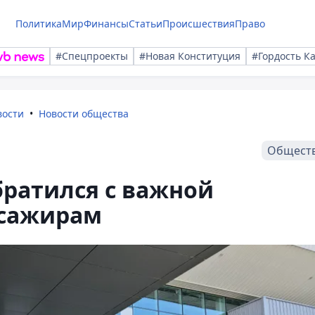
Политика
Мир
Финансы
Статьи
Происшествия
Право
#Спецпроекты
#Новая Конституция
#Гордость К
вости
Новости общества
Общест
ратился с важной
ссажирам