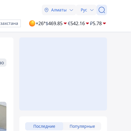
Алматы
Рус
+26°
$
469.85
€
542.16
₽
5.78
азахстана
во
Последние
Популярные