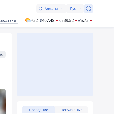
Алматы
Рус
+32°
$
467.48
€
539.52
₽
5.73
азахстана
во
Последние
Популярные