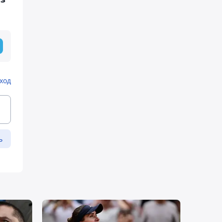
ход
ь