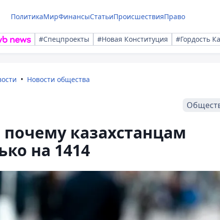
Политика
Мир
Финансы
Статьи
Происшествия
Право
#Спецпроекты
#Новая Конституция
#Гордость К
вости
Новости общества
Общест
 почему казахстанцам
ько на 1414