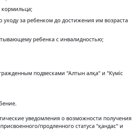
е кормильца;
 уходу за ребенком до достижения им возраста
питывающему ребенка с инвалидностью;
ражденным подвесками "Алтын алқа" и "Күміс
бение.
атические уведомления о возможности получения
присвоенного/продленного статуса "қандас" и