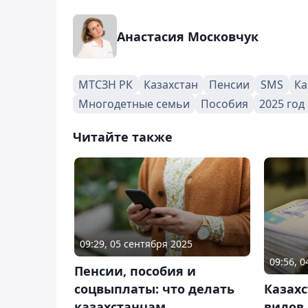
Анастасия Московчук
МТСЗН РК
Казахстан
Пенсии
SMS
Ка
Многодетные семьи
Пособия
2025 год
Читайте также
09:29, 05 сентября 2025
09:56, 
Пенсии, пособия и
соцвыплаты: что делать
Казахс
казахстанцам,
видов