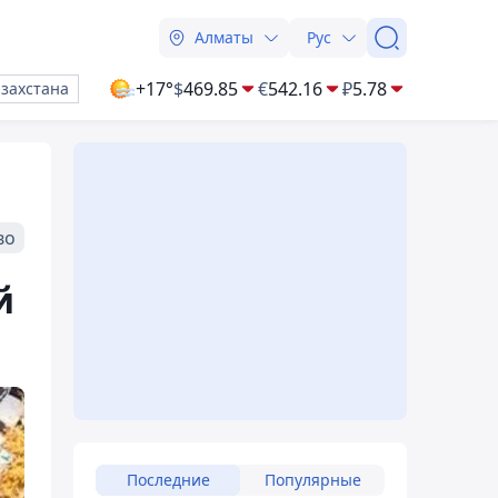
Алматы
Рус
+17°
$
469.85
€
542.16
₽
5.78
азахстана
во
й
Последние
Популярные