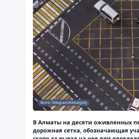
Фото: Telegram/AlmatyJoly
В Алматы на десяти оживленных пе
дорожная сетка, обозначающая уча
скоро за выезд на нее при опреде