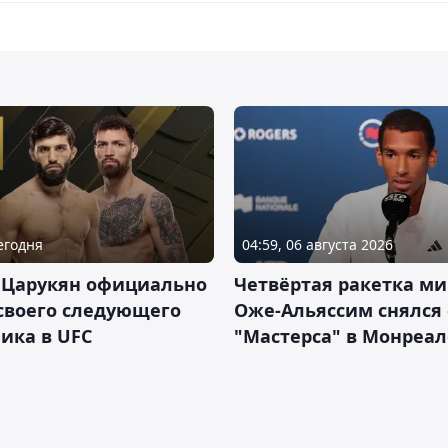
Сегодня
04:59, 06 августа 2026
 Царукян официально
Четвёртая ракетка ми
своего следующего
Оже-Альяссим снялся 
ика в UFC
"Мастерса" в Монреал