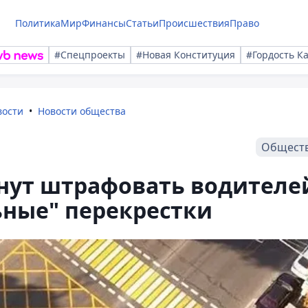
Политика
Мир
Финансы
Статьи
Происшествия
Право
#Спецпроекты
#Новая Конституция
#Гордость К
вости
Новости общества
Общест
чнут штрафовать водителе
ьные" перекрестки