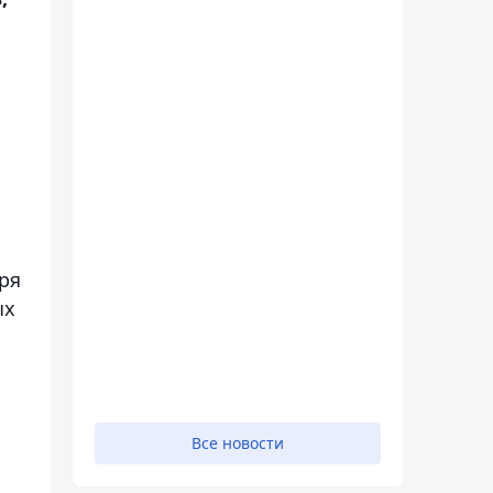
ря
ых
Все новости