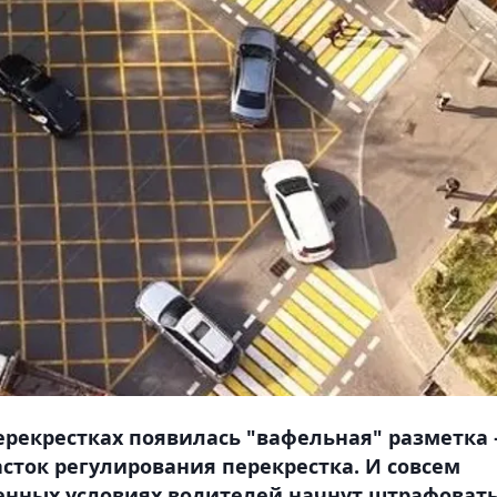
рекрестках появилась "вафельная" разметка 
сток регулирования перекрестка. И совсем
ленных условиях водителей начнут штрафовать