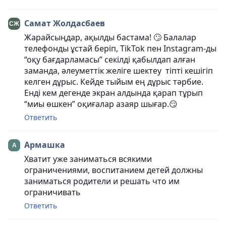
Самат Жолдасбаев
Жарайсыңдар, ақылды бастама! 🙄 Балалар
телефонды ұстай беріп, TikTok пен Instagram-ды
“оқу бағдарламасы” секілді қабылдап алған
заманда, әлеуметтік желіге шектеу тіпті кешігіп
келген дұрыс. Кейде тыйым ең дұрыс тәрбие.
Енді кем дегенде экран алдында қарап тұрып
“миы өшкен” оқиғалар азаяр шығар.😏
Ответить
Армашка
Хватит уже заниматься всякими
ограничениями, воспитанием детей должны
заниматься родители и решать что им
ограничивать
Ответить