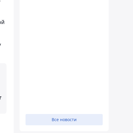
ой
у
т
Все новости