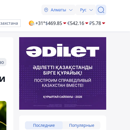
Алматы
Рус
+31°
$
469.85
€
542.16
₽
5.78
азахстана
во
и
Последние
Популярные