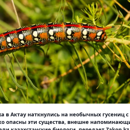
а в Актау наткнулись на необычных гусениц с
ко опасны эти существа, внешне напоминающ
ли казахстанские биологи, передает Zakon.kz