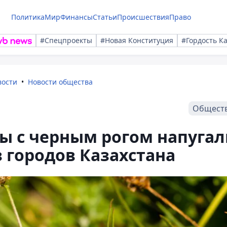
Политика
Мир
Финансы
Статьи
Происшествия
Право
#Спецпроекты
#Новая Конституция
#Гордость К
вости
Новости общества
Общест
ы с черным рогом напугал
з городов Казахстана