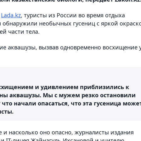
е
Lada.kz
, туристы из России во время отдыха
au обнаружили необычных гусениц с яркой окраск
й части тела.
кие аквашузы, вызвав одновременно восхищение 
осхищением и удивлением приблизились к
ины аквашузы. Мы с мужем резко остановили
 что начали опасаться, что эта гусеница може
исты.
е и насколько оно опасно, журналисты издания
и IT-лицея Жайнагуль Ихсановой и учителю