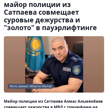
майор полиции из
Сатпаева совмещает
суровые дежурства и
"золото" в пауэрлифтинге
Фото: акимат области Улытау
Майор полиции из Сатпаева Алмас Альменбаев
совмещает дежурства в МВД с триумфами на