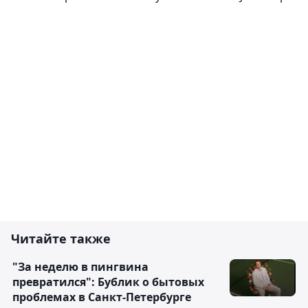
Комментировать
Васёк
Майор конечно капец какой мощный мужик.
Нам годами из каждого утюга крутят сериалы
про пузатых ментов, которые только и делают,
что бумажки с места на место перекладывают
да чай пьют. А тут реальный мужик в 43 года
Ответить