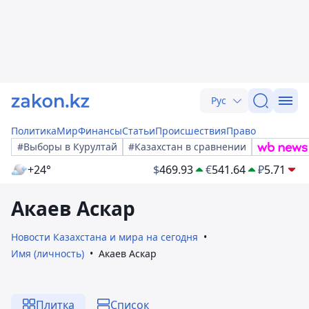
Рус
Политика
Мир
Финансы
Статьи
Происшествия
Право
#Выборы в Курултай
#Казахстан в сравнении
+24°
$
469.93
€
541.64
₽
5.71
Акаев Аскар
Новости Казахстана и мира на сегодня
Имя (личность)
Акаев Аскар
Плитка
Список