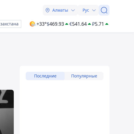
Алматы
Рус
+33°
$
469.93
€
541.64
₽
5.71
азахстана
Последние
Популярные