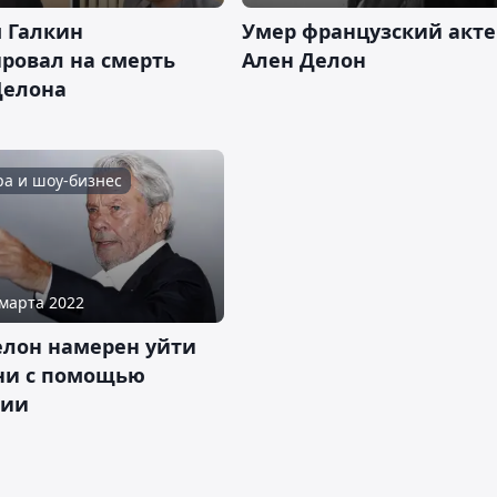
 Галкин
Умер французский акте
ровал на смерть
Ален Делон
Делона
ра и шоу-бизнес
 марта 2022
елон намерен уйти
ни с помощью
зии