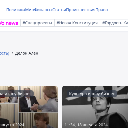
Политика
Мир
Финансы
Статьи
Происшествия
Право
#Спецпроекты
#Новая Конституция
#Гордость К
ость)
Делон Ален
ра и шоу-бизнес
Культура и шоу-бизнес
 августа 2024
11:34, 18 августа 2024