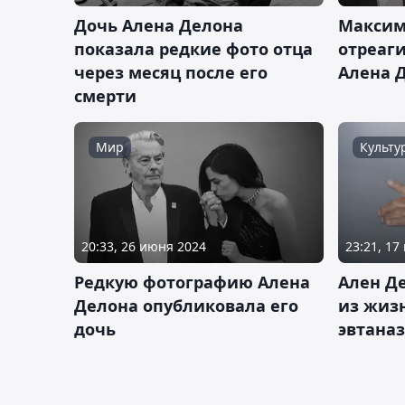
Дочь Алена Делона
Максим
показала редкие фото отца
отреаги
через месяц после его
Алена 
смерти
Мир
Культу
20:33, 26 июня 2024
23:21, 17
Редкую фотографию Алена
Ален Д
Делона опубликовала его
из жиз
дочь
эвтана