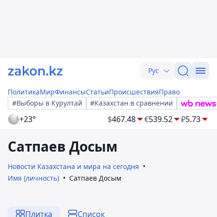
Рус
Политика
Мир
Финансы
Статьи
Происшествия
Право
#Выборы в Курултай
#Казахстан в сравнении
+23°
$
467.48
€
539.52
₽
5.73
Сатпаев Досым
Новости Казахстана и мира на сегодня
Имя (личность)
Сатпаев Досым
Плитка
Список