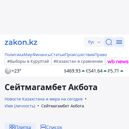
Рус
Политика
Мир
Финансы
Статьи
Происшествия
Право
#Выборы в Курултай
#Казахстан в сравнении
+23°
$
469.93
€
541.64
₽
5.71
Сейтмагамбет Акбота
Новости Казахстана и мира на сегодня
Имя (личность)
Сейтмагамбет Акбота
Плитка
Список