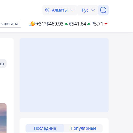
Алматы
Рус
+31°
$
469.93
€
541.64
₽
5.71
азахстана
ка
Последние
Популярные