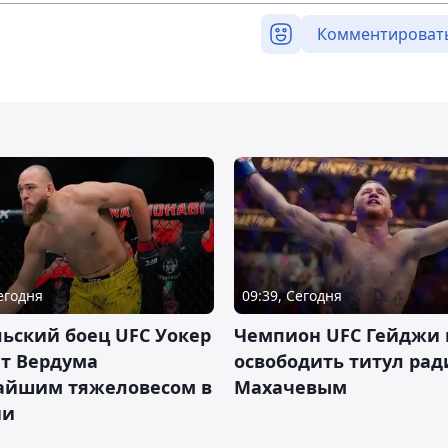
Комментироват
Сегодня
09:39, Сегодня
ьский боец UFC Уокер
Чемпион UFC Гейджи
ет Вердума
освободить титул ради
айшим тяжеловесом в
Махачевым
ии