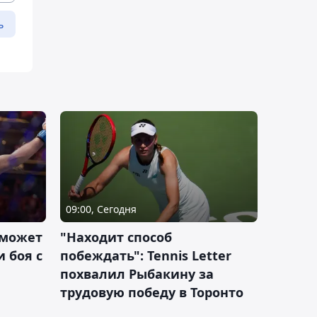
ь
09:00, Сегодня
 может
"Находит способ
 боя с
побеждать": Tennis Letter
похвалил Рыбакину за
трудовую победу в Торонто