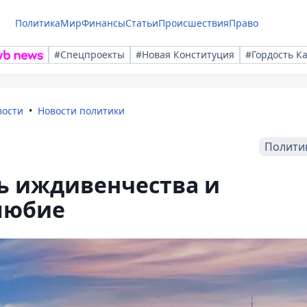
Политика
Мир
Финансы
Статьи
Происшествия
Право
#Спецпроекты
#Новая Конституция
#Гордость К
вости
Новости политики
Полити
ть иждивенчества и
любие