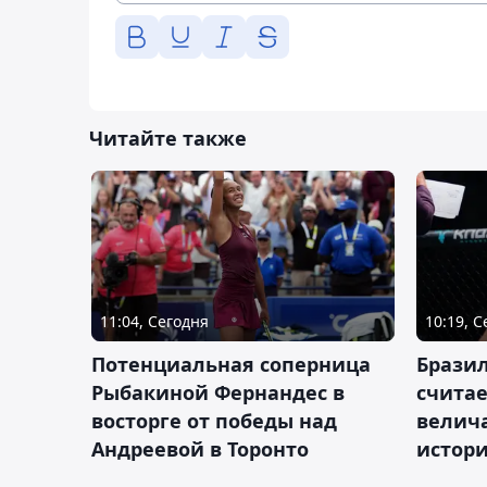
Читайте также
11:04, Сегодня
10:19, 
Потенциальная соперница
Бразил
Рыбакиной Фернандес в
счита
восторге от победы над
велич
Андреевой в Торонто
истор