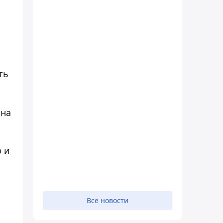
ть
 на
ю и
Все новости