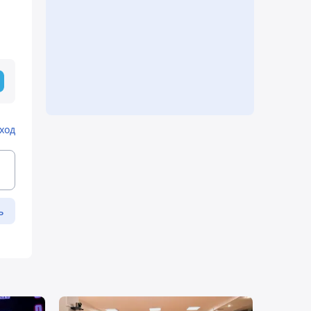
ход
ь