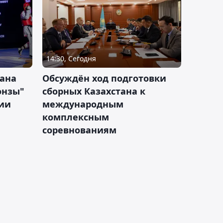
14:30, Сегодня
тана
Обсуждён ход подготовки
онзы"
сборных Казахстана к
зии
международным
комплексным
соревнованиям