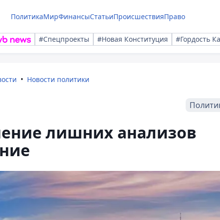
Политика
Мир
Финансы
Статьи
Происшествия
Право
#Спецпроекты
#Новая Конституция
#Гордость К
вости
Новости политики
Полити
ачение лишних анализов
ание