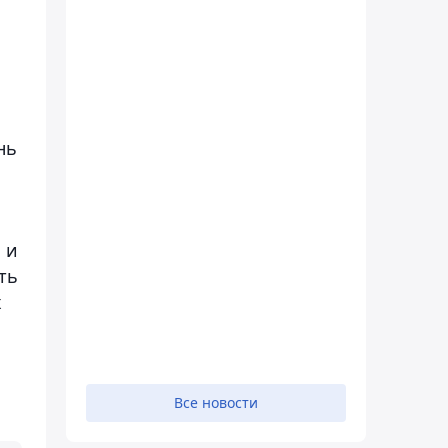
нь
 и
ть
х
Все новости