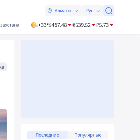
Алматы
Рус
+33°
$
467.48
€
539.52
₽
5.73
азахстана
ка
Последние
Популярные