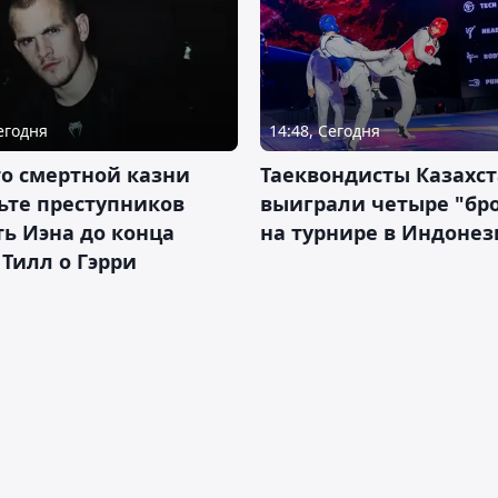
Сегодня
14:48, Сегодня
о смертной казни
Таеквондисты Казахс
ьте преступников
выиграли четыре "бр
ь Иэна до конца
на турнире в Индоне
 Тилл о Гэрри