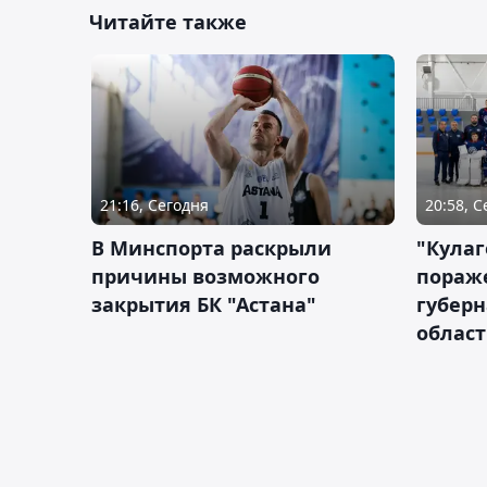
Читайте также
21:16, Сегодня
20:58, 
В Минспорта раскрыли
"Кулаг
причины возможного
пораж
закрытия БК "Астана"
губерн
облас