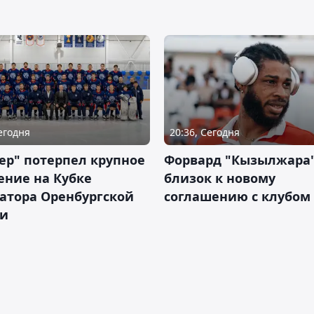
Сегодня
20:36, Сегодня
ер" потерпел крупное
Форвард "Кызылжара"
ение на Кубке
близок к новому
атора Оренбургской
соглашению с клубом
ти