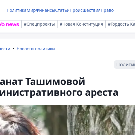
Политика
Мир
Финансы
Статьи
Происшествия
Право
#Спецпроекты
#Новая Конституция
#Гордость К
вости
Новости политики
Полити
танат Ташимовой
инистративного ареста