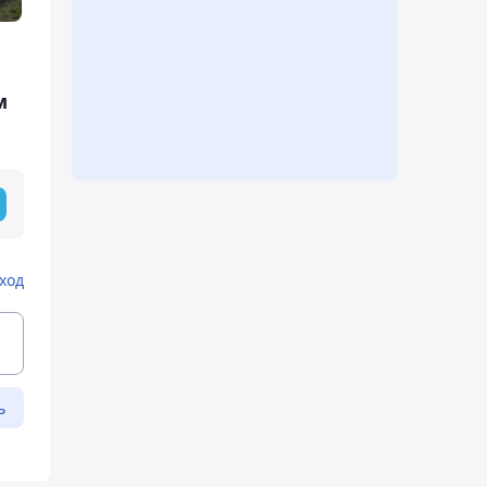
м
ход
ь