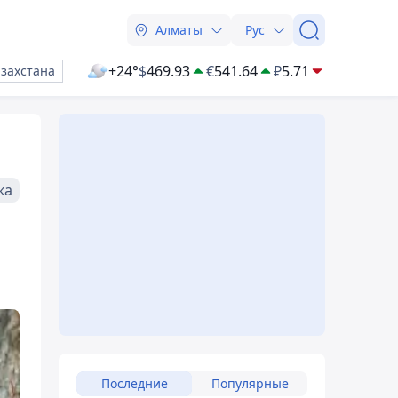
Алматы
Рус
+24°
$
469.93
€
541.64
₽
5.71
азахстана
ка
Последние
Популярные