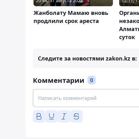
12:17, 
20:44, 31 августа 2022
Орган
Жанболату Мамаю вновь
незак
продлили срок ареста
Алматы
суток
Следите за новостями zakon.kz в:
Комментарии
0