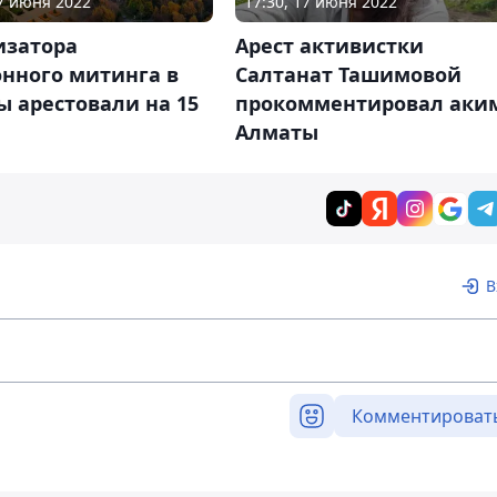
17 июня 2022
17:30, 17 июня 2022
изатора
Арест активистки
онного митинга в
Салтанат Ташимовой
 арестовали на 15
прокомментировал аки
Алматы
В
Комментироват