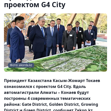
проектом G4 City
Фото: akorda.kz
Президент Казахстана Касым-Жомарт Токаев
ознакомился с проектом G4 City. Вдоль
автомагистрали Алматы – Конаев будут
построены 4 современных тематических
района: Gate District, Golden District, Growing
District и Green District, сообщает Zakon.kz.