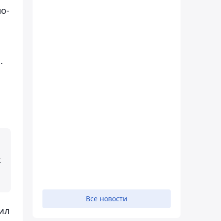
о-
.
х
Все новости
ил