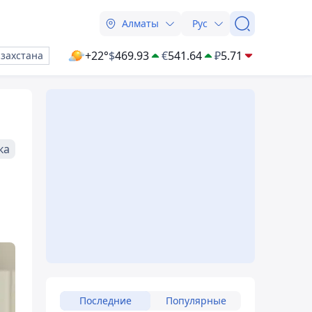
Алматы
Рус
+22°
$
469.93
€
541.64
₽
5.71
азахстана
ка
Последние
Популярные