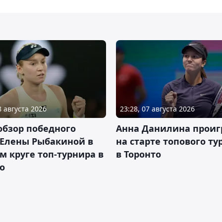
8 августа 2026
23:28, 07 августа 2026
обзор победного
Анна Данилина проиг
 Елены Рыбакиной в
на старте топового ту
м круге топ-турнира в
в Торонто
о