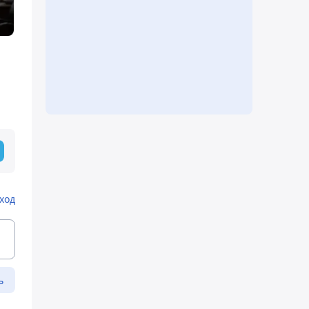
ход
ь