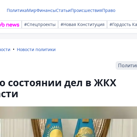
Политика
Мир
Финансы
Статьи
Происшествия
Право
#Спецпроекты
#Новая Конституция
#Гордость К
вости
Новости политики
Полити
 о состоянии дел в ЖКХ
асти