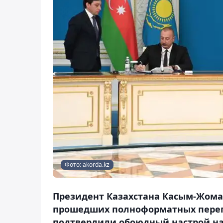
Фото: akorda.kz
Президент Казахстана Касым-Жома
прошедших полноформатных перег
подтвердили обоюдный настрой на