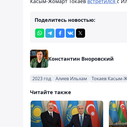
Касым-Жомарт Токаев
встретился
с И
Поделитесь новостью:
Константин Вноровский
2023 год
Алиев Ильхам
Токаев Касым-
Читайте также