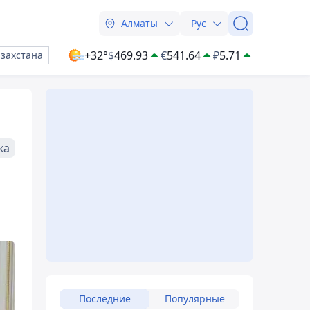
Алматы
Рус
+32°
$
469.93
€
541.64
₽
5.71
азахстана
ка
Последние
Популярные