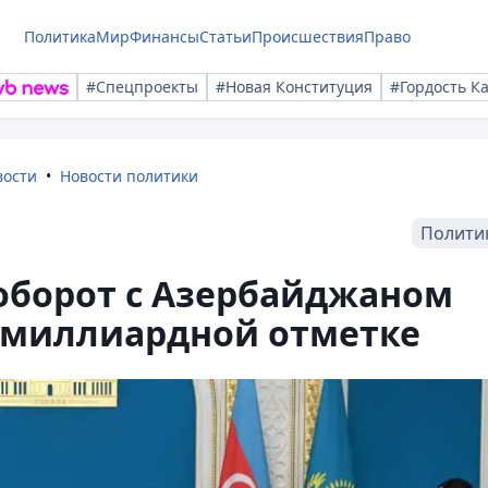
Политика
Мир
Финансы
Статьи
Происшествия
Право
#Спецпроекты
#Новая Конституция
#Гордость К
вости
Новости политики
Полити
оборот с Азербайджаном
умиллиардной отметке