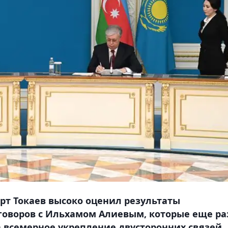
рт Токаев высоко оценил результаты
оворов с Ильхамом Алиевым, которые еще ра
 всемерное укрепление двусторонних связей,