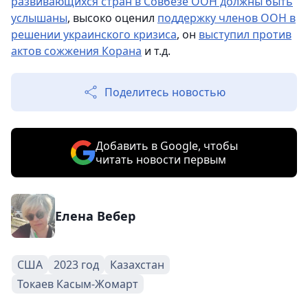
развивающихся стран в Совбезе ООН должны быть
услышаны
, высоко оценил
поддержку членов ООН в
решении украинского кризиса
, он
выступил против
актов сожжения Корана
и т.д.
Поделитесь новостью
Добавить в Google, чтобы
читать новости первым
Елена Вебер
США
2023 год
Казахстан
Токаев Касым-Жомарт