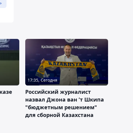
ь
17:35, Сегодня
казе
Российский журналист
назвал Джона ван ’т Шкипа
"бюджетным решением"
для сборной Казахстана