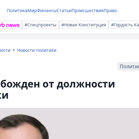
Политика
Мир
Финансы
Статьи
Происшествия
Право
#Спецпроекты
#Новая Конституция
#Гордость К
вости
Новости политики
Полити
обожден от должности
ки