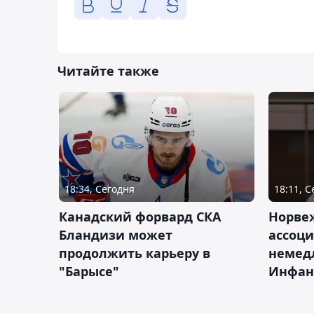
Читайте также
18:34, Сегодня
18:11, 
Канадский форвард СКА
Норве
Бландизи может
ассоци
продолжить карьеру в
немед
"Барысе"
Инфан