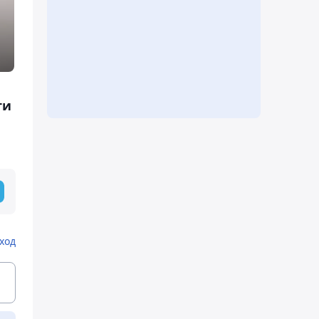
ти
ход