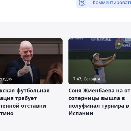
Комментироват
Сегодня
17:47, Сегодня
жская футбольная
Соня Жиенбаева на от
ация требует
соперницы вышла в
ленной отставки
полуфинал турнира в
тино
Испании