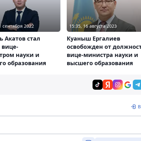
15:35, 16 августа 2023
01 сентября 2022
Куаныш Ергалиев
 Акатов стал
освобожден от должнос
 вице-
вице-министра науки и
тром науки и
высшего образования
го образования
В