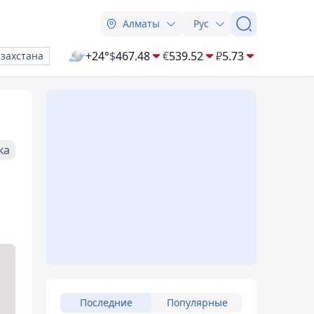
Алматы
Рус
+24°
$
467.48
€
539.52
₽
5.73
азахстана
ка
Последние
Популярные