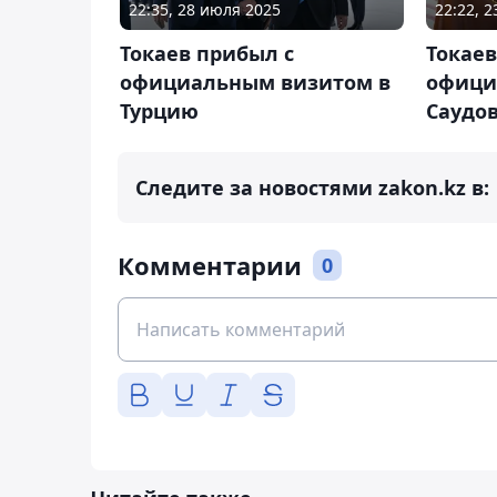
22:35, 28 июля 2025
22:22, 
Токаев прибыл с
Токаев
официальным визитом в
офици
Турцию
Саудо
Следите за новостями zakon.kz в:
Комментарии
0