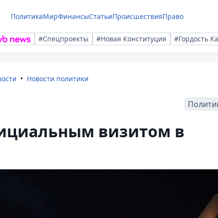
Политика
Мир
Финансы
Статьи
Происшествия
Право
#Спецпроекты
#Новая Конституция
#Гордость К
вости
Новости политики
Полити
фициальным визитом в