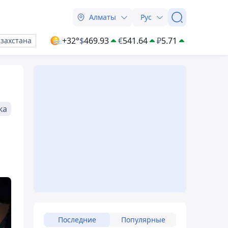
Алматы
Рус
+32°
$
469.93
€
541.64
₽
5.71
азахстана
ка
Последние
Популярные