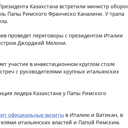
 Президента Казахстана встретили министр оборо
ель Папы Римского Франческо Каналини. У трапа
ла.
каев проведет переговоры с президентом Италии
истром Джорджей Мелони.
имет участие в инвестиционном круглом столе
 встреч с руководителями крупных итальянских
енция лидера Казахстана у Папы Римского
ит официальные визиты
в Италию и Ватикан, в
ителями итальянских властей и Папой Римским.