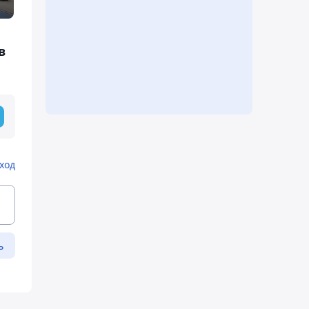
в
ход
ь