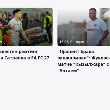
Сегодня
13:03, Сегодня
звестен рейтинг
"Процент брака
а Сатпаева в EA FC 27
зашкаливал": Жуковс
матче "Кызылжара" с
"Алтаем"