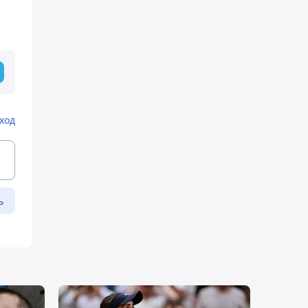
ход
ь