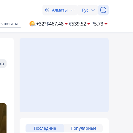
Алматы
Рус
+32°
$
467.48
€
539.52
₽
5.73
азахстана
ка
Последние
Популярные