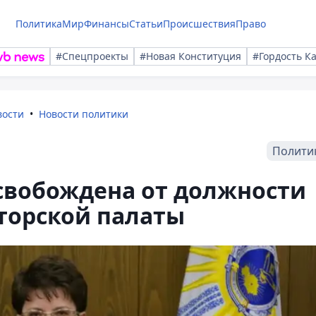
Политика
Мир
Финансы
Статьи
Происшествия
Право
#Спецпроекты
#Новая Конституция
#Гордость К
вости
Новости политики
Полити
свобождена от должности
торской палаты