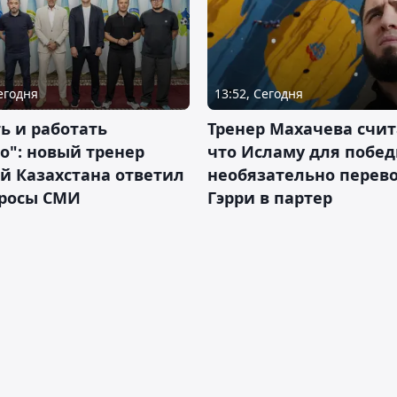
Сегодня
13:52, Сегодня
ь и работать
Тренер Махачева счит
о": новый тренер
что Исламу для побе
й Казахстана ответил
необязательно перев
просы СМИ
Гэрри в партер