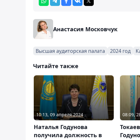
Анастасия Московчук
Высшая аудиторская палата
2024 год
К
Читайте также
10:13, 09 апреля 2024
08:09, 
Наталья Годунова
Токае
получила должность в
Годун