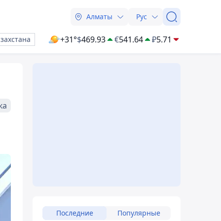
Алматы
Рус
+31°
$
469.93
€
541.64
₽
5.71
азахстана
ка
Последние
Популярные