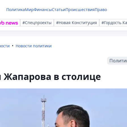
Политика
Мир
Финансы
Статьи
Происшествия
Право
#Спецпроекты
#Новая Конституция
#Гордость К
вости
Новости политики
Полити
л Жапарова в столице