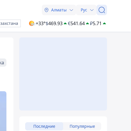
Алматы
Рус
+33°
$
469.93
€
541.64
₽
5.71
азахстана
ка
Последние
Популярные