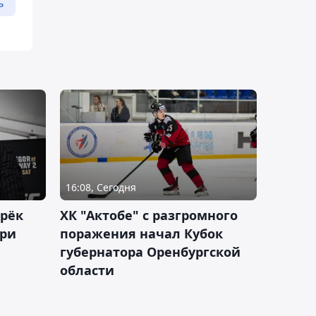
ь
16:08, Сегодня
дрёк
ХК "Актобе" с разгромного
рри
поражения начал Кубок
губернатора Оренбургской
области