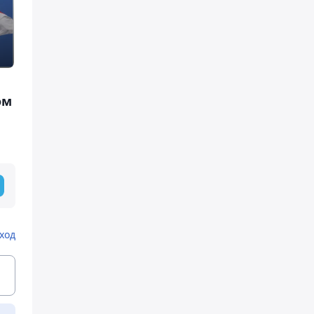
ом
ход