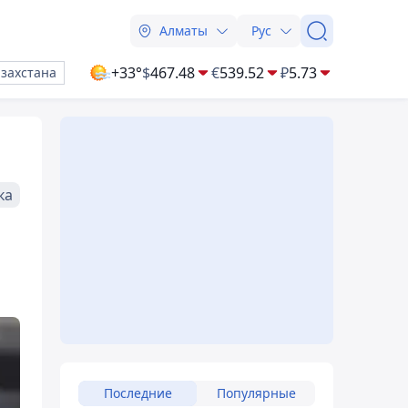
Алматы
Рус
+33°
$
467.48
€
539.52
₽
5.73
азахстана
ка
Последние
Популярные