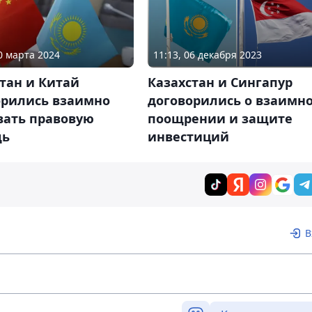
20 марта 2024
11:13, 06 декабря 2023
тан и Китай
Казахстан и Сингапур
орились взаимно
договорились о взаимн
вать правовую
поощрении и защите
щь
инвестиций
В