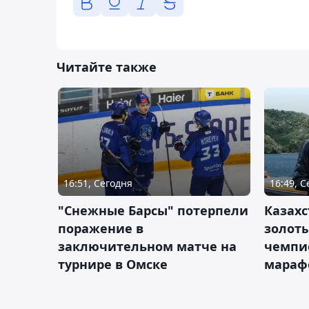
Читайте также
16:51, Сегодня
16:49, 
"Снежные Барсы" потерпели
Казахс
поражение в
золот
заключительном матче на
чемпи
турнире в Омске
мараф