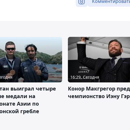
Комментироват
Сегодня
16:29, Сегодня
тан выиграл четыре
Конор Макгрегор пре
ые медали на
чемпионство Иэну Гэ
онате Азии по
онской гребле