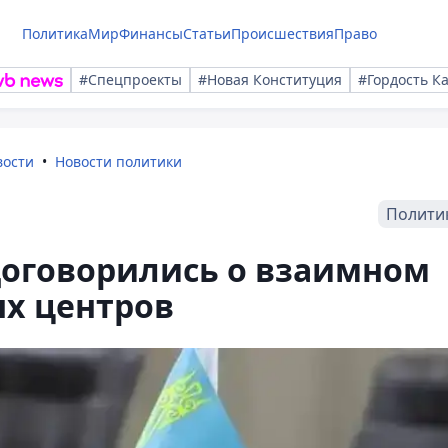
Политика
Мир
Финансы
Статьи
Происшествия
Право
#Спецпроекты
#Новая Конституция
#Гордость К
вости
Новости политики
Полити
договорились о взаимном
ых центров