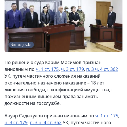
Фото: gov.kz
По решению суда Карим Масимов признан
виновным по
ч. 1 ст. 175
,
ч. 3 ст. 179
,
п. 3 ч. 4 ст. 362
УК, путем частичного сложения наказаний
окончательно назначено наказание – 18 лет
лишения свободы, с конфискацией имущества, с
пожизненным лишением права занимать
должности на госслужбе.
Ануар Садыкулов признан виновным по
ч. 1 ст. 175
,
ч. 3 ст. 179
,
п. 3 ч. 4 ст. 362
УК, путем частичного