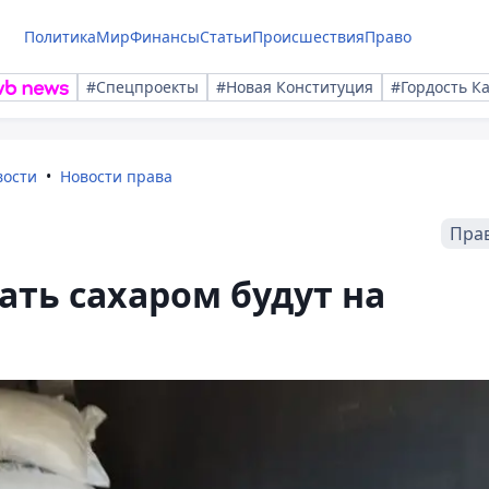
Политика
Мир
Финансы
Статьи
Происшествия
Право
#Спецпроекты
#Новая Конституция
#Гордость К
вости
Новости права
Пра
ать сахаром будут на