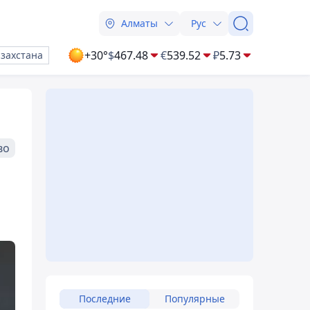
Алматы
Рус
+30°
$
467.48
€
539.52
₽
5.73
азахстана
во
Последние
Популярные