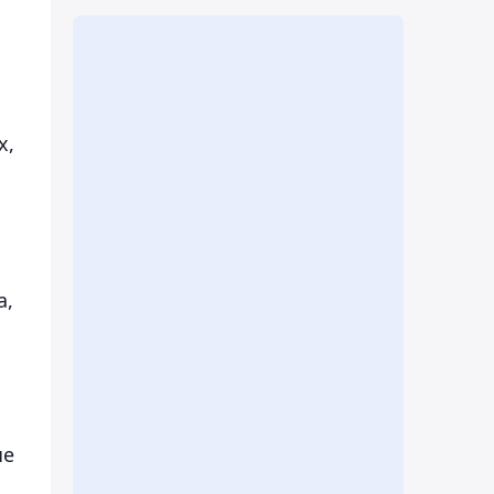
х,
а,
ые