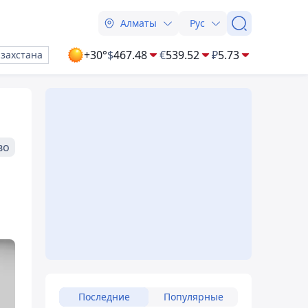
Алматы
Рус
+30°
$
467.48
€
539.52
₽
5.73
азахстана
во
Последние
Популярные