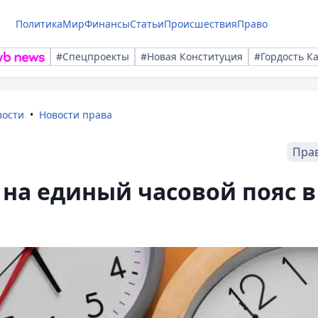
Политика
Мир
Финансы
Статьи
Происшествия
Право
#Спецпроекты
#Новая Конституция
#Гордость К
вости
Новости права
Пра
 на единый часовой пояс в