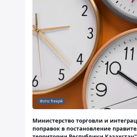
Фото: freepik
Министерство торговли и интегра
поправок в постановление правите
территории Республики Казахстан",