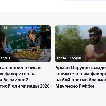
Сегодня
09:04, Сегодня
тан вошёл в число
Арман Царукян выйде
х фаворитов на
значительным фавор
и Всемирной
на бой против бразил
тной олимпиады 2026
Маурисио Руффи