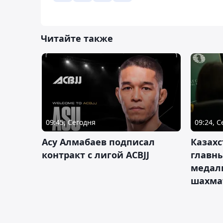
Читайте также
09:45, Сегодня
09:24, 
Асу Алмабаев подписал
Казахс
контракт с лигой ACBJJ
главны
медал
шахма