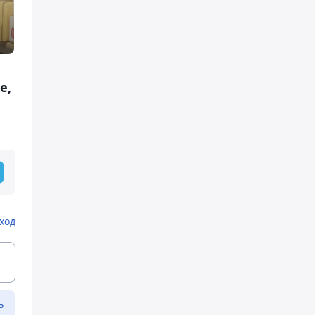
е,
ход
ь