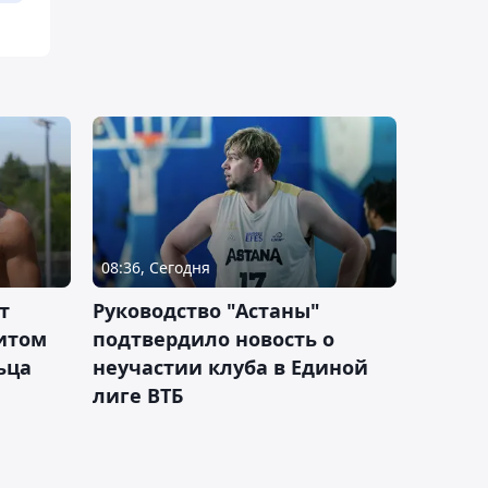
08:36, Сегодня
т
Руководство "Астаны"
итом
подтвердило новость о
ьца
неучастии клуба в Единой
лиге ВТБ