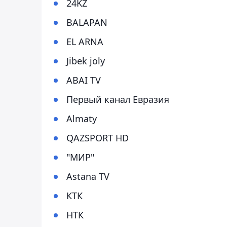
24KZ
BALAPAN
EL ARNA
Jibek joly
ABAI TV
Первый канал Евразия
Almaty
QAZSPORT HD
"МИР"
Astana TV
КТК
НТК