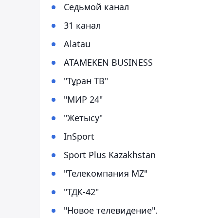
Седьмой канал
31 канал
Alatau
ATAMEKEN BUSINESS
"Тұран ТВ"
"МИР 24"
"Жетысу"
InSport
Sport Plus Kazakhstan
"Телекомпания MZ"
"ТДК-42"
"Новое телевидение".