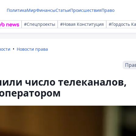
Политика
Мир
Финансы
Статьи
Происшествия
Право
#Спецпроекты
#Новая Конституция
#Гордость К
вости
Новости права
Пра
чили число телеканалов,
оператором