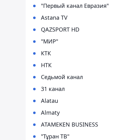
"Первый канал Евразия"
Astana TV
QAZSPORT HD
"МИР"
КТК
НТК
Седьмой канал
31 канал
Alatau
Almaty
ATAMEKEN BUSINESS
"Тұран ТВ"