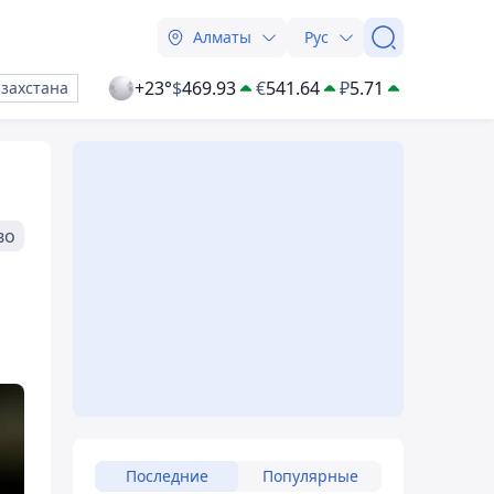
Алматы
Рус
+23°
$
469.93
€
541.64
₽
5.71
азахстана
во
Последние
Популярные