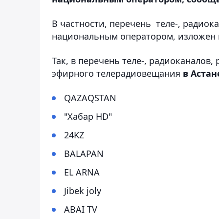
В частности, перечень теле-, радиок
национальным оператором, изложен 
Так, в перечень теле-, радиоканалов
эфирного телерадиовещания
в Астан
QAZAQSTAN
"Хабар HD"
24KZ
BALAPAN
EL ARNA
Jibek joly
ABAI TV