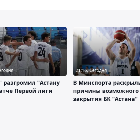
Сегодня
21:16, Сегодня
" разгромил "Астану
В Минспорта раскрыл
атче Первой лиги
причины возможного
закрытия БК "Астана"