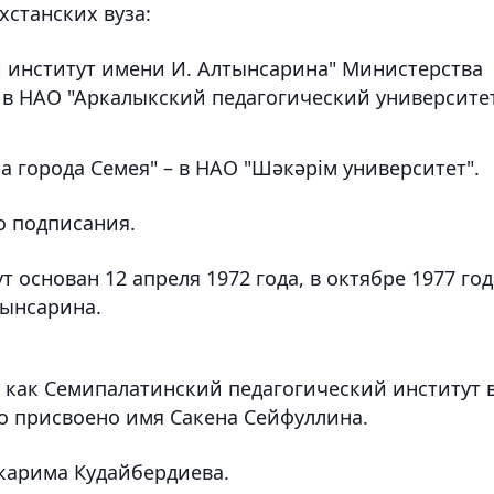
хстанских вуза:
 институт имени И. Алтынсарина" Министерства
 в НАО "Аркалыкский педагогический университе
города Семея" – в НАО "Шәкәрім университет".
о подписания.
 основан 12 апреля 1972 года, в октябре 1977 год
тынсарина.
как Семипалатинский педагогический институт 
ыло присвоено имя Сакена Сейфуллина.
акарима Кудайбердиева.