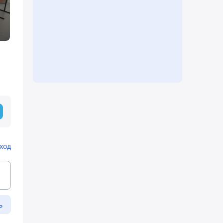
ход
ь