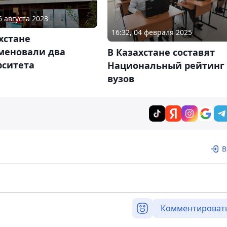
6 августа 2023
16:32, 04 февраля 2025
хстане
меновали два
В Казахстане составят
рситета
Национальный рейтинг
вузов
В
Комментироват