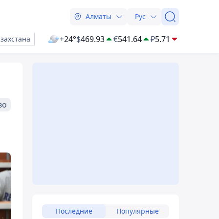
Алматы
Рус
+24°
$
469.93
€
541.64
₽
5.71
азахстана
во
Последние
Популярные