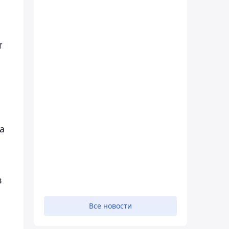
т
а
в
Все новости