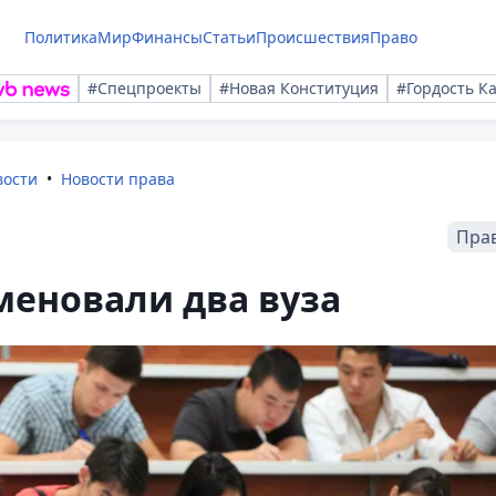
Политика
Мир
Финансы
Статьи
Происшествия
Право
#Спецпроекты
#Новая Конституция
#Гордость К
вости
Новости права
Пра
меновали два вуза