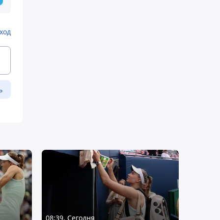
ход
ь
08:39, Сегодня