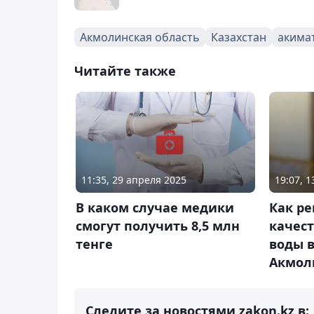
Акмолинская область
Казахстан
акима
Читайте также
11:35, 29 апреля 2025
19:07, 
В каком случае медики
Как р
смогут получить 8,5 млн
качес
тенге
воды в
Акмол
Следите за новостями zakon.kz в: