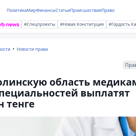
Политика
Мир
Финансы
Статьи
Происшествия
Право
#Спецпроекты
#Новая Конституция
#Гордость К
вости
Новости права
Пра
линскую область медика
пециальностей выплатят
н тенге