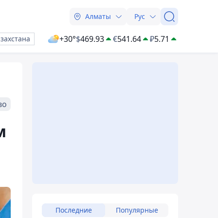
Алматы
Рус
+30°
$
469.93
€
541.64
₽
5.71
азахстана
во
м
Последние
Популярные