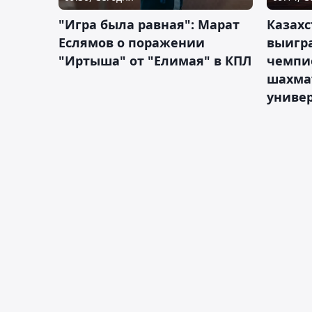
"Игра была равная": Марат
Казахс
Еслямов о поражении
выигра
"Иртыша" от "Елимая" в КПЛ
чемпи
шахма
униве