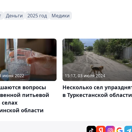
т
Деньги
2025 год
Медики
15:17, 03 июля 2024
13 июня 2022
Несколько сел упраздня
ешаются вопросы
в Туркестанской области
твенной питьевой
 селах
инской области